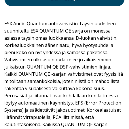
ESX Audio Quantum autovahvistin Täysin uudelleen
suunniteltu ESX QUANTUM QE sarja on monessa
asiassa täysin omaa luokkaansa: D-luokan vahvistin,
korkealuokkainen äänenlaatu, hyvä hyötysuhde ja
pieni koko on nyt yhdessä ja samassa paketissa.
Vahvistimien ulkoasu noudattelee jo aikaisemmin
julkaistun QUANTUM QE DSP-vahvistimien linjaa.
Kaikki QUANTUM QE -sarjan vahvistimet ovat fyysisiltä
mitoiltaan samankokoisia, joten niistä on mahdollista
rakentaa visuaalisesti vaikuttava kokonaisuus.
Perusasiat ja liitännät ovat kohdallaan kun laitteesta
löytyy automaatinen käynnistys, EPS (Error Protection
Systems) ja säädettävät jakosuotimet. Korkealaatuiset
liitännät virtapuolella, RCA liittimissä, että
kaiutintasoisena. Kaikissa QUANTUM QE sarjan