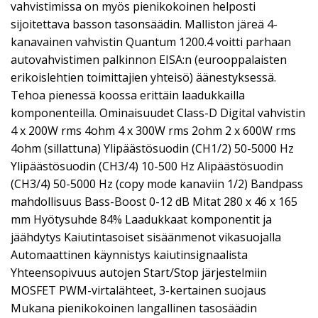
vahvistimissa on myös pienikokoinen helposti
sijoitettava basson tasonsäädin. Malliston järeä 4-
kanavainen vahvistin Quantum 1200.4 voitti parhaan
autovahvistimen palkinnon EISA:n (eurooppalaisten
erikoislehtien toimittajien yhteisö) äänestyksessä.
Tehoa pienessä koossa erittäin laadukkailla
komponenteilla. Ominaisuudet Class-D Digital vahvistin
4 x 200W rms 4ohm 4 x 300W rms 2ohm 2 x 600W rms
4ohm (sillattuna) Ylipäästösuodin (CH1/2) 50-5000 Hz
Ylipäästösuodin (CH3/4) 10-500 Hz Alipäästösuodin
(CH3/4) 50-5000 Hz (copy mode kanaviin 1/2) Bandpass
mahdollisuus Bass-Boost 0-12 dB Mitat 280 x 46 x 165
mm Hyötysuhde 84% Laadukkaat komponentit ja
jäähdytys Kaiutintasoiset sisäänmenot vikasuojalla
Automaattinen käynnistys kaiutinsignaalista
Yhteensopivuus autojen Start/Stop järjestelmiin
MOSFET PWM-virtalähteet, 3-kertainen suojaus
Mukana pienikokoinen langallinen tasosäädin