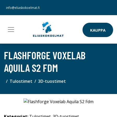
info@eliaskokoelmat.fi
KAUPPA
FLASHFORGE VOXELAB
AQUILA S2 FDM
Tulostimet
3D-tuostimet
Kategoriat:
Tulostimet
,
3D-tuostimet