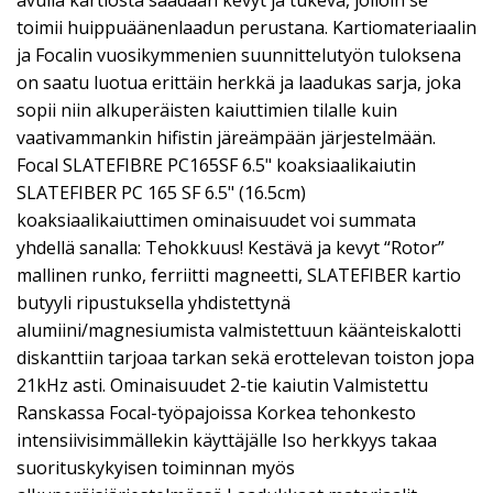
avulla kartiosta saadaan kevyt ja tukeva, jolloin se
toimii huippuäänenlaadun perustana. Kartiomateriaalin
ja Focalin vuosikymmenien suunnittelutyön tuloksena
on saatu luotua erittäin herkkä ja laadukas sarja, joka
sopii niin alkuperäisten kaiuttimien tilalle kuin
vaativammankin hifistin järeämpään järjestelmään.
Focal SLATEFIBRE PC165SF 6.5" koaksiaalikaiutin
SLATEFIBER PC 165 SF 6.5" (16.5cm)
koaksiaalikaiuttimen ominaisuudet voi summata
yhdellä sanalla: Tehokkuus! Kestävä ja kevyt “Rotor”
mallinen runko, ferriitti magneetti, SLATEFIBER kartio
butyyli ripustuksella yhdistettynä
alumiini/magnesiumista valmistettuun käänteiskalotti
diskanttiin tarjoaa tarkan sekä erottelevan toiston jopa
21kHz asti. Ominaisuudet 2-tie kaiutin Valmistettu
Ranskassa Focal-työpajoissa Korkea tehonkesto
intensiivisimmällekin käyttäjälle Iso herkkyys takaa
suorituskykyisen toiminnan myös