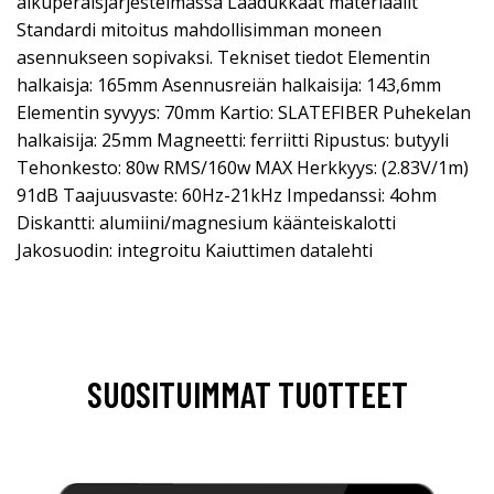
alkuperäisjärjestelmässä Laadukkaat materiaalit
Standardi mitoitus mahdollisimman moneen
asennukseen sopivaksi. Tekniset tiedot Elementin
halkaisja: 165mm Asennusreiän halkaisija: 143,6mm
Elementin syvyys: 70mm Kartio: SLATEFIBER Puhekelan
halkaisija: 25mm Magneetti: ferriitti Ripustus: butyyli
Tehonkesto: 80w RMS/160w MAX Herkkyys: (2.83V/1m)
91dB Taajuusvaste: 60Hz-21kHz Impedanssi: 4ohm
Diskantti: alumiini/magnesium käänteiskalotti
Jakosuodin: integroitu Kaiuttimen datalehti
SUOSITUIMMAT TUOTTEET