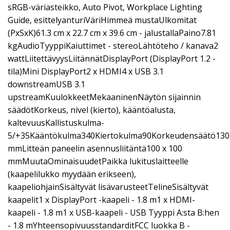
sRGB-väriasteikko, Auto Pivot, Workplace Lighting
Guide, esittelyanturiVäriHimmeä mustaUlkomitat
(PxSxK)61.3 cm x 22.7 cm x 39.6 cm - jalustallaPaino7.81
kgAudioTyyppiKaiuttimet - stereoLähtöteho / kanava2
wattLiitettävyysLiitännätDisplayPort (DisplayPort 1.2 -
tila)Mini DisplayPort2 x HDMI4 x USB 3.1
downstreamUSB 3.1
upstreamKuulokkeetMekaaninenNäytön sijainnin
säädötKorkeus, nivel (kierto), kääntöalusta,
kaltevuusKallistuskulma-
5/+35Kääntökulma340Kiertokulma90Korkeudensäätö130
mmLitteän paneelin asennusliitäntä100 x 100
mmMuutaOminaisuudetPaikka lukituslaitteelle
(kaapelilukko myydään erikseen),
kaapeliohjainSisältyvät lisävarusteetTelineSisältyvät
kaapelit1 x DisplayPort -kaapeli - 1.8 m1 x HDMI-
kaapeli - 1.8 m1 x USB-kaapeli - USB Tyyppi A:sta B:hen
- 1.8 mYhteensopivuusstandarditFCC luokka B -