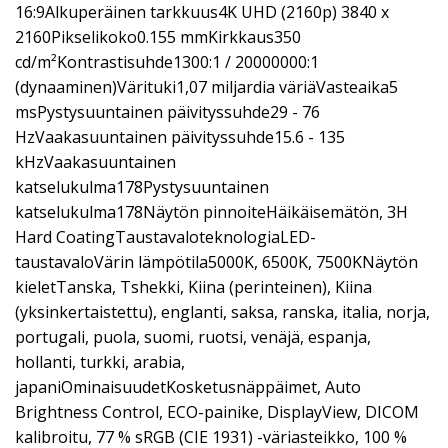
16:9Alkuperäinen tarkkuus4K UHD (2160p) 3840 x
2160Pikselikoko0.155 mmKirkkaus350
cd/m²Kontrastisuhde1300:1 / 20000000:1
(dynaaminen)Värituki1,07 miljardia väriäVasteaika5
msPystysuuntainen päivityssuhde29 - 76
HzVaakasuuntainen päivityssuhde15.6 - 135
kHzVaakasuuntainen
katselukulma178Pystysuuntainen
katselukulma178Näytön pinnoiteHäikäisemätön, 3H
Hard CoatingTaustavaloteknologiaLED-
taustavaloVärin lämpötila5000K, 6500K, 7500KNäytön
kieletTanska, Tshekki, Kiina (perinteinen), Kiina
(yksinkertaistettu), englanti, saksa, ranska, italia, norja,
portugali, puola, suomi, ruotsi, venäjä, espanja,
hollanti, turkki, arabia,
japaniOminaisuudetKosketusnäppäimet, Auto
Brightness Control, ECO-painike, DisplayView, DICOM
kalibroitu, 77 % sRGB (CIE 1931) -väriasteikko, 100 %