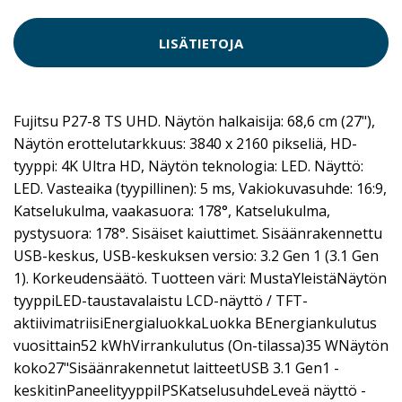
LISÄTIETOJA
Fujitsu P27-8 TS UHD. Näytön halkaisija: 68,6 cm (27"),
Näytön erottelutarkkuus: 3840 x 2160 pikseliä, HD-
tyyppi: 4K Ultra HD, Näytön teknologia: LED. Näyttö:
LED. Vasteaika (tyypillinen): 5 ms, Vakiokuvasuhde: 16:9,
Katselukulma, vaakasuora: 178°, Katselukulma,
pystysuora: 178°. Sisäiset kaiuttimet. Sisäänrakennettu
USB-keskus, USB-keskuksen versio: 3.2 Gen 1 (3.1 Gen
1). Korkeudensäätö. Tuotteen väri: MustaYleistäNäytön
tyyppiLED-taustavalaistu LCD-näyttö / TFT-
aktiivimatriisiEnergialuokkaLuokka BEnergiankulutus
vuosittain52 kWhVirrankulutus (On-tilassa)35 WNäytön
koko27"Sisäänrakennetut laitteetUSB 3.1 Gen1 -
keskitinPaneelityyppiIPSKatselusuhdeLeveä näyttö -