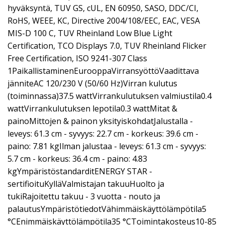
hyväksyntä, TUV GS, cUL, EN 60950, SASO, DDC/CI,
RoHS, WEEE, KC, Directive 2004/108/EEC, EAC, VESA
MIS-D 100 C, TUV Rheinland Low Blue Light
Certification, TCO Displays 7.0, TUV Rheinland Flicker
Free Certification, ISO 9241-307 Class
1PaikallistaminenEurooppaVirransyöttöVaadittava
jänniteAC 120/230 V (50/60 Hz)Virran kulutus
(toiminnassa)37.5 wattVirrankulutuksen valmiustila0.4
wattVirrankulutuksen lepotila0.3 wattMitat &
painoMittojen & painon yksityiskohdatJalustalla -
leveys: 61.3 cm - syvyys: 22.7 cm - korkeus: 39.6 cm -
paino: 7.81 kgIlman jalustaa - leveys: 61.3 cm - syvyys:
5.7 cm - korkeus: 36.4 cm - paino: 4.83
kgYmpäristöstandarditENERGY STAR -
sertifioituKylläValmistajan takuuHuolto ja
tukiRajoitettu takuu - 3 vuotta - nouto ja
palautusYmpäristötiedotVähimmäiskäyttölämpötila5
°CEnimmäiskäyttölämpötila35 °CToimintakosteus10-85