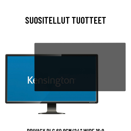
SUOSITELLUT TUOTTEET
PRIVACY PLG 60.9CM/24" WIDE 16:9