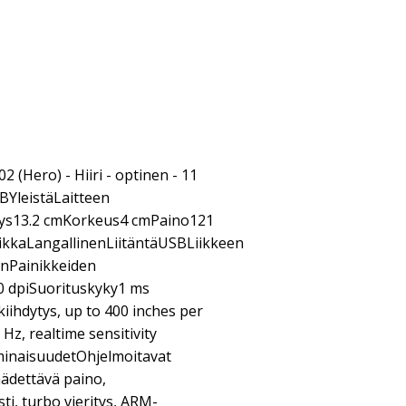
(Hero) - Hiiri - optinen - 11
SBYleistäLaitteen
vyys13.2 cmKorkeus4 cmPaino121
iikkaLangallinenLiitäntäUSBLiikkeen
enPainikkeiden
 dpiSuorituskyky1 ms
iihdytys, up to 400 inches per
Hz, realtime sensitivity
minaisuudetOhjelmoitavat
äädettävä paino,
ti, turbo vieritys, ARM-