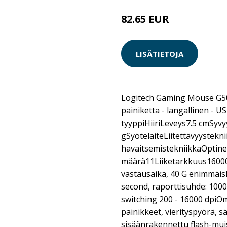
82.65 EUR
LISÄTIETOJA
Logitech Gaming Mouse G502 
painiketta - langallinen - U
tyyppiHiiriLeveys7.5 cmSy
gSyötelaiteLiitettävyystekn
havaitsemistekniikkaOptin
määrä11Liiketarkkuus16000
vastausaika, 40 G enimmäisk
second, raporttisuhde: 1000 
switching 200 - 16000 dpiO
painikkeet, vierityspyörä, s
sisäänrakennettu flash-muis