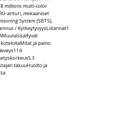
.8 millions multi-color
ERO-anturi, mekaaniset
nsioning System (SBTS),
nnus / KytkeytyvyysLiitännät1
AMuutaSisältyvät
kotelollaMitat ja paino
eveys11.6
etyskorkeus5.3
tajan takuuHuolto ja
tta