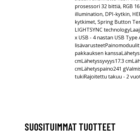
prosessori 32 bittiä, RGB 16
illumination, DPI-kytkin, H
kytkimet, Spring Button Te
LIGHTSYNC technologyLaaje
x USB - 4 nastan USB Type 
lisävarusteetPainomoduulit 
pakkauksen kanssaLähetysl
cmLähetyssyvyys17.3 cmLäh
cmLähetyspaino241 gValmis
tukiRajoitettu takuu - 2 vuo
SUOSITUIMMAT TUOTTEET