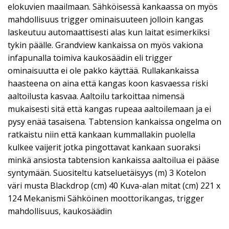
elokuvien maailmaan. Sähköisessä kankaassa on myös
mahdollisuus trigger ominaisuuteen jolloin kangas
laskeutuu automaattisesti alas kun laitat esimerkiksi
tykin päälle. Grandview kankaissa on myös vakiona
infapunalla toimiva kaukosäädin eli trigger
ominaisuutta ei ole pakko käyttää. Rullakankaissa
haasteena on aina että kangas koon kasvaessa riski
aaltoilusta kasvaa. Aaltoilu tarkoittaa nimensä
mukaisesti sitä että kangas rupeaa aaltoilemaan ja ei
pysy enää tasaisena. Tabtension kankaissa ongelma on
ratkaistu niin että kankaan kummallakin puolella
kulkee vaijerit jotka pingottavat kankaan suoraksi
minkä ansiosta tabtension kankaissa aaltoilua ei pääse
syntymään. Suositeltu katseluetäisyys (m) 3 Kotelon
väri musta Blackdrop (cm) 40 Kuva-alan mitat (cm) 221 x
124 Mekanismi Sähköinen moottorikangas, trigger
mahdollisuus, kaukosäädin