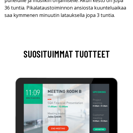
puheluille ja musiikin ohjamiselle. Akun kesto on jopa
36 tuntia. Pikalataustoiminnon ansiosta kuunteluaikaa
saa kymmenen minuutin latauksella jopa 3 tuntia.
SUOSITUIMMAT TUOTTEET