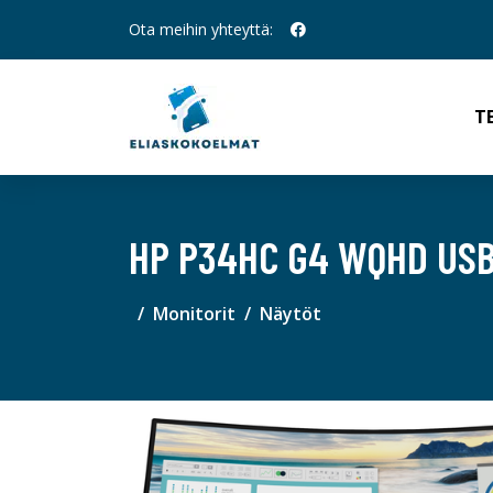
Ota meihin yhteyttä:
T
HP P34HC G4 WQHD US
Monitorit
Näytöt