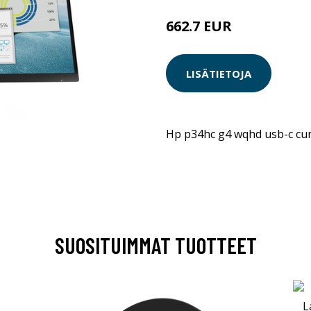
662.7 EUR
LISÄTIETOJA
Hp p34hc g4 wqhd usb-c cu
SUOSITUIMMAT TUOTTEET