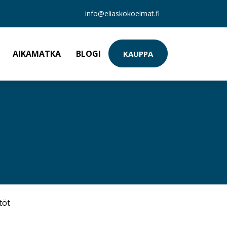
info@eliaskokoelmat.fi
AIKAMATKA
BLOGI
KAUPPA
töt