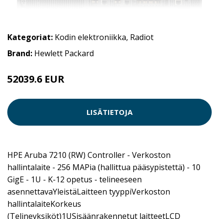
Kategoriat:
Kodin elektroniikka
,
Radiot
Brand:
Hewlett Packard
52039.6 EUR
LISÄTIETOJA
HPE Aruba 7210 (RW) Controller - Verkoston
hallintalaite - 256 MAPia (hallittua pääsypistettä) - 10
GigE - 1U - K-12 opetus - telineeseen
asennettavaYleistäLaitteen tyyppiVerkoston
hallintalaiteKorkeus
(Telineyksiköt)1USisäänrakennetut laitteetLCD