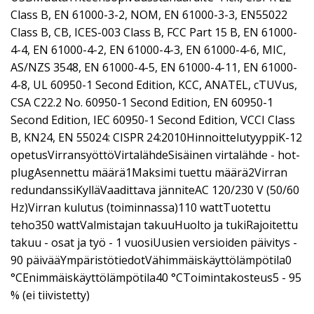
Class B, EN 61000-3-2, NOM, EN 61000-3-3, EN55022
Class B, CB, ICES-003 Class B, FCC Part 15 B, EN 61000-
4-4, EN 61000-4-2, EN 61000-4-3, EN 61000-4-6, MIC,
AS/NZS 3548, EN 61000-4-5, EN 61000-4-11, EN 61000-
4-8, UL 60950-1 Second Edition, KCC, ANATEL, cTUVus,
CSA C22.2 No. 60950-1 Second Edition, EN 60950-1
Second Edition, IEC 60950-1 Second Edition, VCCI Class
B, KN24, EN 55024: CISPR 24:2010HinnoittelutyyppiK-12
opetusVirransyöttöVirtalähdeSisäinen virtalähde - hot-
plugAsennettu määrä1Maksimi tuettu määrä2Virran
redundanssiKylläVaadittava jänniteAC 120/230 V (50/60
Hz)Virran kulutus (toiminnassa)110 wattTuotettu
teho350 wattValmistajan takuuHuolto ja tukiRajoitettu
takuu - osat ja työ - 1 vuosiUusien versioiden päivitys -
90 päivääYmpäristötiedotVähimmäiskäyttölämpötila0
°CEnimmäiskäyttölämpötila40 °CToimintakosteus5 - 95
% (ei tiivistetty)