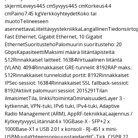
skjermLeveys44.5 cmSyvyys44.5 cmKorkeus4.4
cmPaino7.45 kgVerkkoyhteydetKoko tai
muotoTelineeseen
asennettavaLiitettävyystekniikkaLangallinenTiedonsiirto
Fast Ethernet, Gigabit Ethernet, 10 Gigabit
EthernetSuoritustehoPalomuurin suoritusteho: 20
GbpsKapasiteettiMaksimi määrä liitäntäpisteitä:
512Rinnakkaiset laitteet: 16384Virtuaalinen liitäntä
(VLAN): 4094Rinnakkaiset GRE-tunnelit: 8192RAP maks.:
512Rinnakkaiset tunneloidut portit: 8192Rinnakkaiset
IPSec-sessiot: 16384Rinnakkaiset SSL fallback-sessiot:
8192Aktiivit palomuuri sessiot: 2015291Tilan
ilmaisimetTila, linkki/toimintaOminaisuudetLayer 3 -
kytkennät, VPN-tuki, IPv6 tuki, IPv4-tuki, Adaptive
Radio Management (ARM), AppRF-tekniikkaLaajennus /
KytkeytyvyysLiitännät4 x 10GBase-X - SFP+2 x
1000Base-X1 x USB 2.01 x konsoli - RJ-451 x mini-
USBMuutaYhteensopivuusstandarditC-Tick, CISPR 22