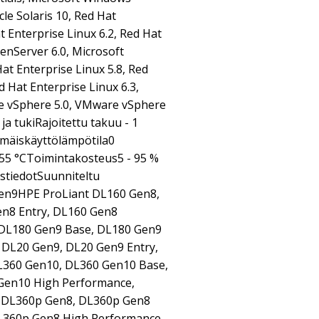
le Solaris 10, Red Hat
t Enterprise Linux 6.2, Red Hat
 XenServer 6.0, Microsoft
t Enterprise Linux 5.8, Red
d Hat Enterprise Linux 6.3,
re vSphere 5.0, VMware vSphere
a tukiRajoitettu takuu - 1
mäiskäyttölämpötila0
55 °CToimintakosteus5 - 95 %
ustiedotSuunniteltu
Gen9HPE ProLiant DL160 Gen8,
n8 Entry, DL160 Gen8
 DL180 Gen9 Base, DL180 Gen9
 DL20 Gen9, DL20 Gen9 Entry,
L360 Gen10, DL360 Gen10 Base,
Gen10 High Performance,
 DL360p Gen8, DL360p Gen8
L360p Gen8 High Performance,