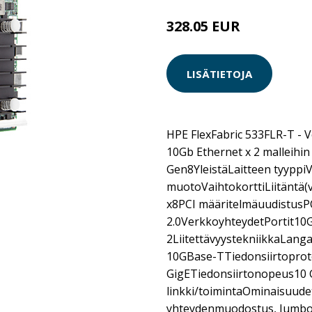
328.05 EUR
LISÄTIETOJA
HPE FlexFabric 533FLR-T - Ve
10Gb Ethernet x 2 malleihi
Gen8YleistäLaitteen tyyppi
muotoVaihtokorttiLiitäntä(v
x8PCI määritelmäuudistusP
2.0VerkkoyhteydetPortit10G
2LiitettävyystekniikkaLanga
10GBase-TTiedonsiirtoprot
GigETiedonsiirtonopeus10 Gb
linkki/toimintaOminaisuud
yhteydenmuodostus, Jumbo 