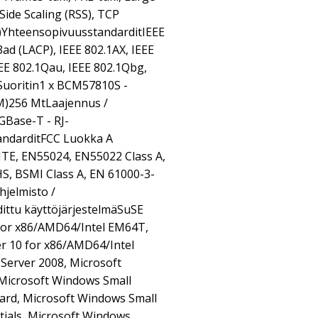
Side Scaling (RSS), TCP
)YhteensopivuusstandarditIEEE
.3ad (LACP), IEEE 802.1AX, IEEE
EE 802.1Qau, IEEE 802.1Qbg,
iSuoritin1 x BCM57810S -
M)256 MtLaajennus /
GBase-T - RJ-
ndarditFCC Luokka A
A ITE, EN55024, EN55022 Class A,
HS, BSMI Class A, EN 61000-3-
hjelmisto /
ittu käyttöjärjestelmäSuSE
 for x86/AMD64/Intel EM64T,
er 10 for x86/AMD64/Intel
Server 2008, Microsoft
Microsoft Windows Small
ard, Microsoft Windows Small
tials, Microsoft Windows