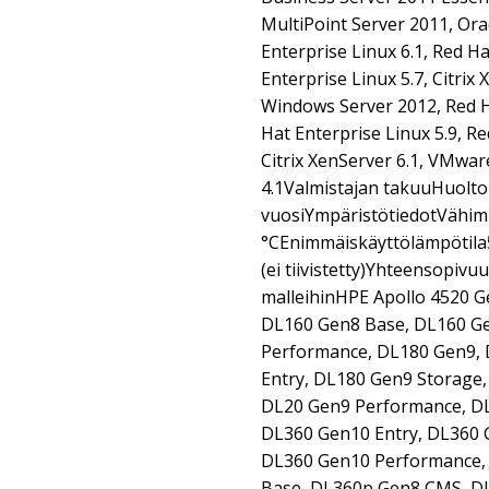
MultiPoint Server 2011, Orac
Enterprise Linux 6.1, Red Ha
Enterprise Linux 5.7, Citrix
Windows Server 2012, Red Ha
Hat Enterprise Linux 5.9, Re
Citrix XenServer 6.1, VMwa
4.1Valmistajan takuuHuolto j
vuosiYmpäristötiedotVähim
°CEnimmäiskäyttölämpötila
(ei tiivistetty)Yhteensopivu
malleihinHPE Apollo 4520 
DL160 Gen8 Base, DL160 Ge
Performance, DL180 Gen9,
Entry, DL180 Gen9 Storage,
DL20 Gen9 Performance, D
DL360 Gen10 Entry, DL360 
DL360 Gen10 Performance,
Base, DL360p Gen8 CMS, D