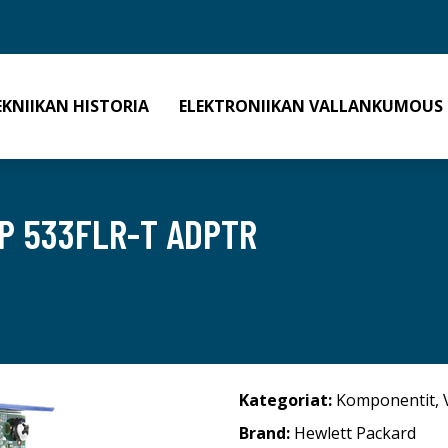
EKNIIKAN HISTORIA
ELEKTRONIIKAN VALLANKUMOUS
2P 533FLR-T ADPTR
Kategoriat:
Komponentit
,
Brand:
Hewlett Packard