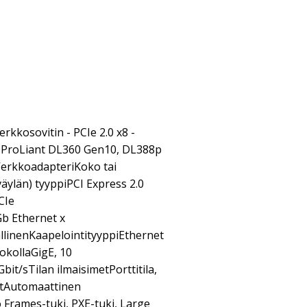
rkkosovitin - PCIe 2.0 x8 -
n ProLiant DL360 Gen10, DL388p
VerkkoadapteriKoko tai
äylän) tyyppiPCI Express 2.0
CIe
b Ethernet x
llinenKaapelointityyppiEthernet
okollaGigE, 10
it/sTilan ilmaisimetPorttitila,
etAutomaattinen
Frames-tuki, PXE-tuki, Large