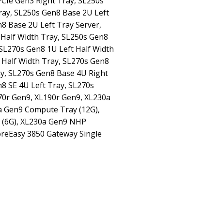
PCIe Gen3 Right Tray, SL250s
ray, SL250s Gen8 Base 2U Left
8 Base 2U Left Tray Server,
Half Width Tray, SL250s Gen8
 SL270s Gen8 1U Left Half Width
 Half Width Tray, SL270s Gen8
ay, SL270s Gen8 Base 4U Right
n8 SE 4U Left Tray, SL270s
70r Gen9, XL190r Gen9, XL230a
 Gen9 Compute Tray (12G),
 (6G), XL230a Gen9 NHP
reEasy 3850 Gateway Single