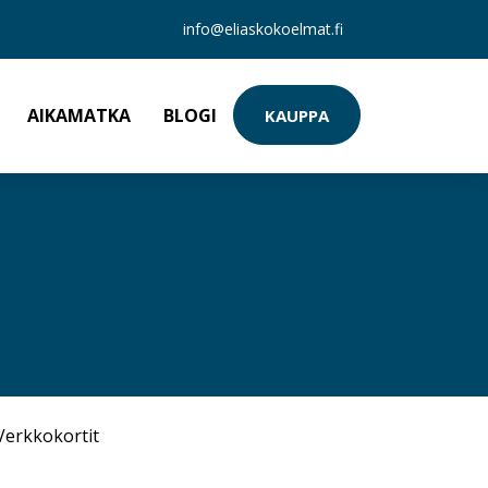
info@eliaskokoelmat.fi
AIKAMATKA
BLOGI
KAUPPA
Verkkokortit