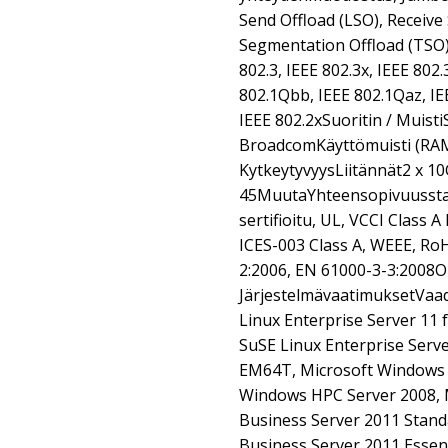
Send Offload (LSO), Receive 
Segmentation Offload (TSO
802.3, IEEE 802.3x, IEEE 802
802.1Qbb, IEEE 802.1Qaz, IE
IEEE 802.2xSuoritin / Muist
BroadcomKäyttömuisti (RA
KytkeytyvyysLiitännät2 x 10
45MuutaYhteensopivuussta
sertifioitu, UL, VCCI Class 
ICES-003 Class A, WEEE, Ro
2:2006, EN 61000-3-3:2008O
JärjestelmävaatimuksetVaad
Linux Enterprise Server 11
SuSE Linux Enterprise Serv
EM64T, Microsoft Windows 
Windows HPC Server 2008, 
Business Server 2011 Stand
Business Server 2011 Essen