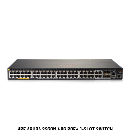
HPE ARUBA 2930M 48G POE+ 1-SLOT SWITCH