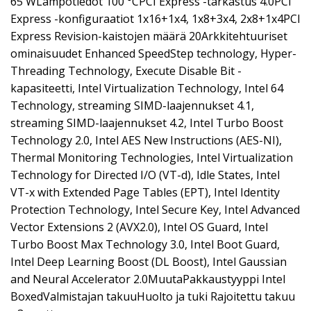
65 WLämpötiedot 100 °CPCI Express -tarkastus 4.0PCI
Express -konfiguraatiot 1x16+1x4, 1x8+3x4, 2x8+1x4PCI
Express Revision-kaistojen määrä 20Arkkitehtuuriset
ominaisuudet Enhanced SpeedStep technology, Hyper-
Threading Technology, Execute Disable Bit -
kapasiteetti, Intel Virtualization Technology, Intel 64
Technology, streaming SIMD-laajennukset 4.1,
streaming SIMD-laajennukset 4.2, Intel Turbo Boost
Technology 2.0, Intel AES New Instructions (AES-NI),
Thermal Monitoring Technologies, Intel Virtualization
Technology for Directed I/O (VT-d), Idle States, Intel
VT-x with Extended Page Tables (EPT), Intel Identity
Protection Technology, Intel Secure Key, Intel Advanced
Vector Extensions 2 (AVX2.0), Intel OS Guard, Intel
Turbo Boost Max Technology 3.0, Intel Boot Guard,
Intel Deep Learning Boost (DL Boost), Intel Gaussian
and Neural Accelerator 2.0MuutaPakkaustyyppi Intel
BoxedValmistajan takuuHuolto ja tuki Rajoitettu takuu