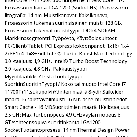
Intel Core i7-11700F. Suoritinperhe: Intel® Core™ i7,
Prosessorin kanta: LGA 1200 (Socket H5), Prosessorin
litografia: 14 nm. Muistikanavat: Kaksikanava,
Prosessorin tukema suurin sisäinen muisti: 128 GB,
Prosessorin tukemat muistityypit: DDR4-SDRAM.
Markkinasegmentti: Työpöytä, Käyttöolosuhteet:
PC/Client/Tablet, PCI Express kokoonpanot: 1x16+1x4,
2x8+1x4, 1x8+3x4. Intel® Turbo Boost Max Technology
3.0 -taajuus: 4,9 GHz, Intel® Turbo Boost Technology
2.0 -taajuus: 4,8 GHz. Pakkaustyyppi:
MyyntilaatikkoYleistäTuotetyyppi
SuoritinSuoritinTyyppi / Koko tai muoto Intel Core i7
11700F (11.sukupolvi)Ydinten määrä 8-ydinSäikeiden
määrä 16 säiettäVälimuisti 16 MtCache-muistin tiedot
Smart Cache - 16 MBSuorittimien määrä 1Kellotaajuus
2.5 GHzMax. turbonopeus 4.9 GHzVäylän nopeus 8
GT/sYhteensopiva suoritinkanta LGA1200
SocketTuotantoprosessi 14 nmThermal Design Power