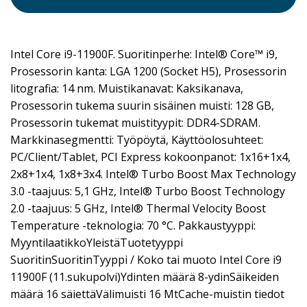
Intel Core i9-11900F. Suoritinperhe: Intel® Core™ i9,
Prosessorin kanta: LGA 1200 (Socket H5), Prosessorin
litografia: 14 nm. Muistikanavat: Kaksikanava,
Prosessorin tukema suurin sisäinen muisti: 128 GB,
Prosessorin tukemat muistityypit: DDR4-SDRAM.
Markkinasegmentti: Työpöytä, Käyttöolosuhteet:
PC/Client/Tablet, PCI Express kokoonpanot: 1x16+1x4,
2x8+1x4, 1x8+3x4. Intel® Turbo Boost Max Technology
3.0 -taajuus: 5,1 GHz, Intel® Turbo Boost Technology
2.0 -taajuus: 5 GHz, Intel® Thermal Velocity Boost
Temperature -teknologia: 70 °C. Pakkaustyyppi:
MyyntilaatikkoYleistäTuotetyyppi
SuoritinSuoritinTyyppi / Koko tai muoto Intel Core i9
11900F (11.sukupolvi)Ydinten määrä 8-ydinSäikeiden
määrä 16 säiettäVälimuisti 16 MtCache-muistin tiedot