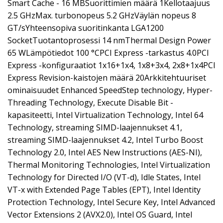
Smart Cache - 16 MBSuorittimien määrä 1Kellotaajuus
2.5 GHzMax. turbonopeus 5.2 GHzVäylän nopeus 8
GT/sYhteensopiva suoritinkanta LGA1200
SocketTuotantoprosessi 14 nmThermal Design Power
65 WLämpötiedot 100 °CPCI Express -tarkastus 4.0PCI
Express -konfiguraatiot 1x16+1x4, 1x8+3x4, 2x8+1x4PCI
Express Revision-kaistojen määrä 20Arkkitehtuuriset
ominaisuudet Enhanced SpeedStep technology, Hyper-
Threading Technology, Execute Disable Bit -
kapasiteetti, Intel Virtualization Technology, Intel 64
Technology, streaming SIMD-laajennukset 4.1,
streaming SIMD-laajennukset 4.2, Intel Turbo Boost
Technology 2.0, Intel AES New Instructions (AES-NI),
Thermal Monitoring Technologies, Intel Virtualization
Technology for Directed I/O (VT-d), Idle States, Intel
VT-x with Extended Page Tables (EPT), Intel Identity
Protection Technology, Intel Secure Key, Intel Advanced
Vector Extensions 2 (AVX2.0), Intel OS Guard, Intel