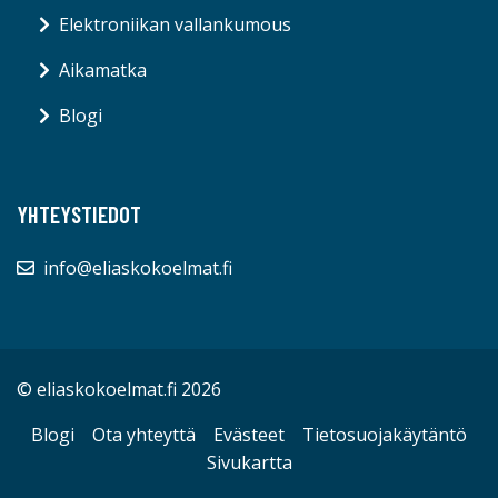
Elektroniikan vallankumous
Aikamatka
Blogi
YHTEYSTIEDOT
info@eliaskokoelmat.fi
© eliaskokoelmat.fi 2026
Blogi
Ota yhteyttä
Evästeet
Tietosuojakäytäntö
Sivukartta