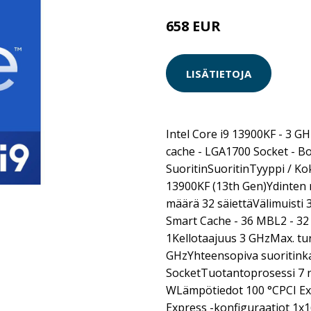
658 EUR
LISÄTIETOJA
Intel Core i9 13900KF - 3 GHz
cache - LGA1700 Socket - B
SuoritinSuoritinTyyppi / Ko
13900KF (13th Gen)Ydinten 
määrä 32 säiettäVälimuisti 
Smart Cache - 36 MBL2 - 3
1Kellotaajuus 3 GHzMax. t
GHzYhteensopiva suoritink
SocketTuotantoprosessi 7
WLämpötiedot 100 °CPCI Exp
Express -konfiguraatiot 1x