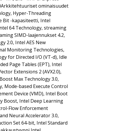
0Arkkitehtuuriset ominaisuudet
logy, Hyper-Threading
Bit -kapasiteetti, Intel
Intel 64 Technology, streaming
eaming SIMD-laajennukset 4.2,
gy 2.0, Intel AES New
rmal Monitoring Technologies,
gy for Directed I/O (VT-d), Idle
nded Page Tables (EPT), Intel
Vector Extensions 2 (AVX2.0),
 Boost Max Technology 3.0,
gy, Mode-based Execute Control
ment Device (VMD), Intel Boot
ty Boost, Intel Deep Learning
ntrol-Flow Enforcement
and Neural Accelerator 3.0,
uction Set 64-bit, Intel Standard
akkaustyyppi Intel