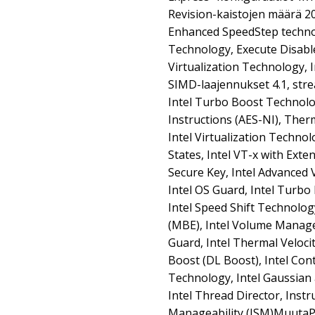
Revision-kaistojen määrä 2
Enhanced SpeedStep techno
Technology, Execute Disable 
Virtualization Technology, 
SIMD-laajennukset 4.1, str
Intel Turbo Boost Technolo
Instructions (AES-NI), The
Intel Virtualization Technolo
States, Intel VT-x with Exte
Secure Key, Intel Advanced 
Intel OS Guard, Intel Turbo
Intel Speed Shift Technolo
(MBE), Intel Volume Manage
Guard, Intel Thermal Veloci
Boost (DL Boost), Intel Co
Technology, Intel Gaussian 
Intel Thread Director, Instr
Manageability (ISM)MuutaP