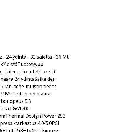
 - 24 ydintä - 32 säiettä - 36 Mt
oxYleistäTuotetyyppi
ko tai muoto Intel Core i9
määrä 24 ydintäSäikeiden
36 MtCache-muistin tiedot
2 MBSuorittimien määrä
urbonopeus 5.8
anta LGA1700
 nmThermal Design Power 253
ress -tarkastus 4.0/5.0PCI
16+1x4, 2x8+1x4PCI Express