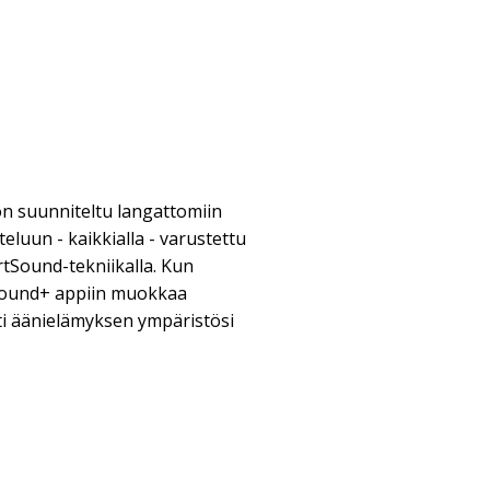
on suunniteltu langattomiin
eluun - kaikkialla - varustettu
tSound-tekniikalla. Kun
 Sound+ appiin muokkaa
i äänielämyksen ympäristösi