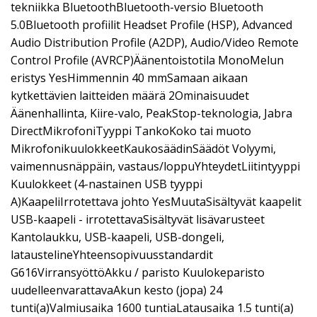
tekniikka BluetoothBluetooth-versio Bluetooth
5.0Bluetooth profiilit Headset Profile (HSP), Advanced
Audio Distribution Profile (A2DP), Audio/Video Remote
Control Profile (AVRCP)Äänentoistotila MonoMelun
eristys YesHimmennin 40 mmSamaan aikaan
kytkettävien laitteiden määrä 2Ominaisuudet
Äänenhallinta, Kiire-valo, PeakStop-teknologia, Jabra
DirectMikrofoniTyyppi TankoKoko tai muoto
MikrofonikuulokkeetKaukosäädinSäädöt Volyymi,
vaimennusnäppäin, vastaus/loppuYhteydetLiitintyyppi
Kuulokkeet (4-nastainen USB tyyppi
A)KaapeliIrrotettava johto YesMuutaSisältyvät kaapelit
USB-kaapeli - irrotettavaSisältyvät lisävarusteet
Kantolaukku, USB-kaapeli, USB-dongeli,
lataustelineYhteensopivuusstandardit
G616VirransyöttöAkku / paristo Kuulokeparisto
uudelleenvarattavaAkun kesto (jopa) 24
tunti(a)Valmiusaika 1600 tuntiaLatausaika 1.5 tunti(a)