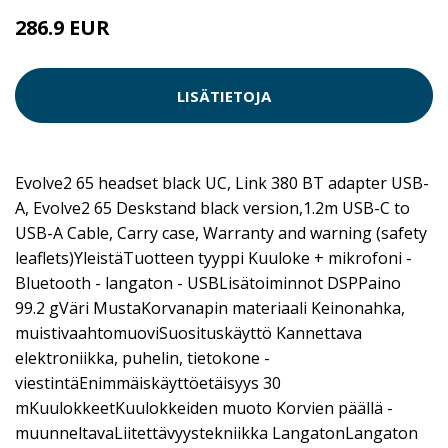
286.9 EUR
LISÄTIETOJA
Evolve2 65 headset black UC, Link 380 BT adapter USB-
A, Evolve2 65 Deskstand black version,1.2m USB-C to
USB-A Cable, Carry case, Warranty and warning (safety
leaflets)YleistäTuotteen tyyppi Kuuloke + mikrofoni -
Bluetooth - langaton - USBLisätoiminnot DSPPaino
99.2 gVäri MustaKorvanapin materiaali Keinonahka,
muistivaahtomuoviSuosituskäyttö Kannettava
elektroniikka, puhelin, tietokone -
viestintäEnimmäiskäyttöetäisyys 30
mKuulokkeetKuulokkeiden muoto Korvien päällä -
muunneltavaLiitettävyystekniikka LangatonLangaton