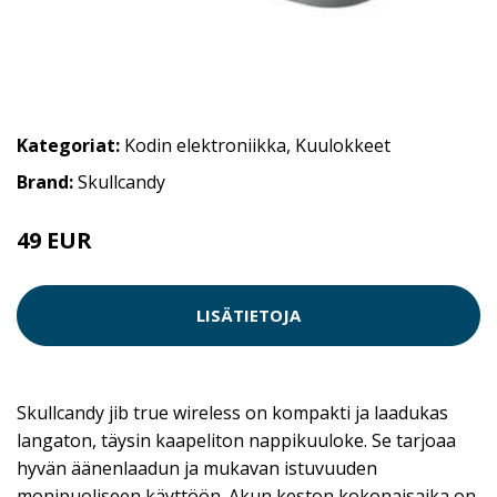
Kategoriat:
Kodin elektroniikka
,
Kuulokkeet
Brand:
Skullcandy
49 EUR
59 EUR
LISÄTIETOJA
Skullcandy jib true wireless on kompakti ja laadukas
langaton, täysin kaapeliton nappikuuloke. Se tarjoaa
hyvän äänenlaadun ja mukavan istuvuuden
monipuoliseen käyttöön. Akun keston kokonaisaika on