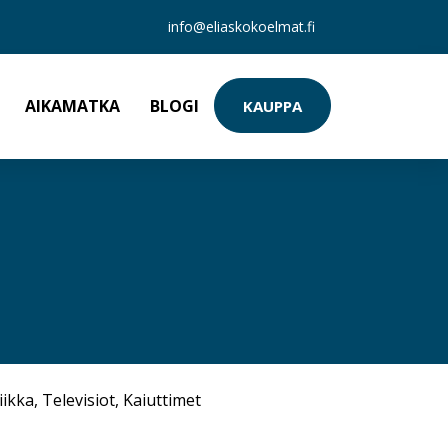
info@eliaskokoelmat.fi
AIKAMATKA
BLOGI
KAUPPA
iikka
,
Televisiot
,
Kaiuttimet