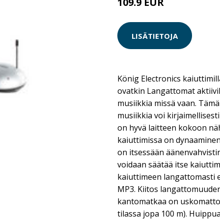
109.9 EUR
LISÄTIETOJA
König Electronics kaiuttimill
ovatkin Langattomat aktiivik
musiikkia missä vaan. Tämä
musiikkia voi kirjaimellisest
on hyvä laitteen kokoon nä
kaiuttimissa on dynaaminen 
on itsessään äänenvahvisti
voidaan säätää itse kaiuttim
kaiuttimeen langattomasti es
MP3. Kiitos langattomuuden,
kantomatkaa on uskomatto
tilassa jopa 100 m). Huippu