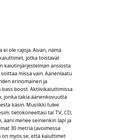
a ei ole rajoja. Aivan, nämä
aiuttimet, jotka toistavat
n kaiutinjärjestelmän ansiosta
i soittaa missä vain. Äänenlaatu
hden erinomainen ja
bass boost. Aktiivikaiuttimissa
n, jonka takia äänenkovuutta
esta käsin. Musiikki tulee
im. tietokoneeltasi tai TV, CD,
 ääni menee seinienkin läpi ja
mat 30 metriä (avoimessa
a on myös se, että kaiuttimet