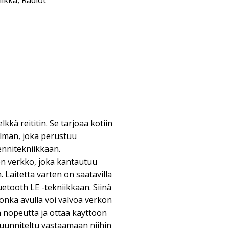
iikka
,
Radiot
kkä reititin. Se tarjoaa kotiin
telmän, joka perustuu
ennitekniikkaan.
n verkko, joka kantautuu
 Laitetta varten on saatavilla
uetooth LE -tekniikkaan. Siinä
jonka avulla voi valvoa verkon
 nopeutta ja ottaa käyttöön
suunniteltu vastaamaan niihin