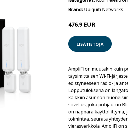
Kategoriat:
Kodin elektron
Brand:
Ubiquiti Networks
476.9 EUR
LISÄTIETOJA
AmpliFi on muutakin kuin pel
täysimittaisen Wi-Fi-järjes
edistyneeseen radio- ja ant
Lopputuloksena on langato
kaikkiin asunnon huoneisiin.
sovellus, joka pohjautuu Bl
on näppärä käyttöliittymä, 
toimintaa, seurata yhteyden
vierasverkkoja. AmpliFi on 