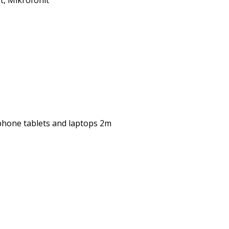
t
,
Mikrofonit
phone tablets and laptops 2m