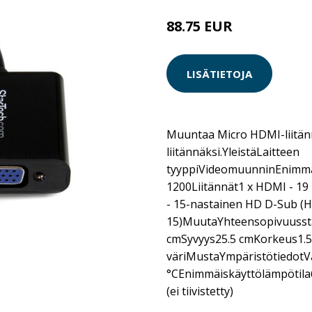
88.75 EUR
LISÄTIETOJA
Muuntaa Micro HDMI-liitä
liitännäksi.YleistäLaitteen
tyyppiVideomuunninEnimmä
1200Liitännät1 x HDMI - 19
- 15-nastainen HD D-Sub (
15)MuutaYhteensopivuusst
cmSyvyys25.5 cmKorkeus1.
väriMustaYmpäristötiedotV
°CEnimmäiskäyttölämpötila
(ei tiivistetty)