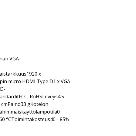
nnän VGA-
istarkkuus1920 x
 pin micro HDMI Type D1 x VGA
HD-
andarditFCC, RoHSLeveys4.5
5 cmPaino33 gKotelon
ähimmäiskäyttölämpötila0
60 °CToimintakosteus40 - 85%