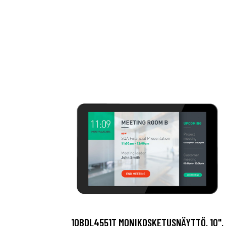
10BDL4551T MONIKOSKETUSNÄYTTÖ, 10",