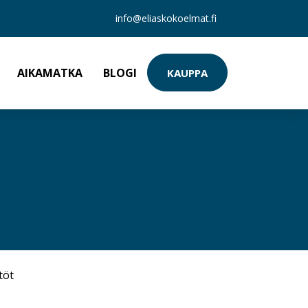
info@eliaskokoelmat.fi
AIKAMATKA
BLOGI
KAUPPA
töt