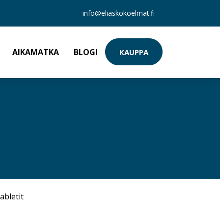
info@eliaskokoelmat.fi
AIKAMATKA
BLOGI
KAUPPA
abletit