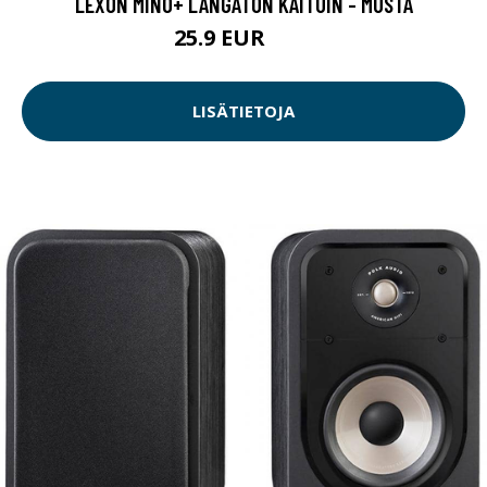
LEXON MINO+ LANGATON KAITUIN - MUSTA
25.9 EUR
35 EUR
LISÄTIETOJA