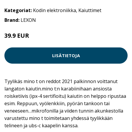
Kategoriat:
Kodin elektroniikka
,
Kaiuttimet
Brand:
LEXON
39.9 EUR
49.9 EUR
LISÄTIETOJA
Tyylikäs mino t on reddot 2021 palkinnon voittanut
langaton kaiutin.mino t:n karabiinihaan ansiosta
roisketiivis (ipx-4 sertifioitu) kaiutin on helppo ripustaa
esim. Reppuun, vyölenkkiin, pyörän tankoon tai
veneeseen…mikrofonilla ja viiden tunnin akunkestolla
varustettu mino t toimitetaan yhdessä tyylikkään
telineen ja ubs-c kaapelin kanssa.