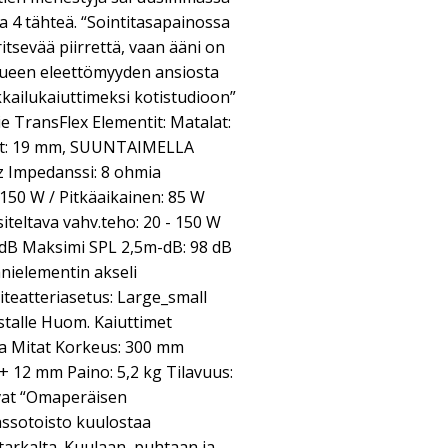
a 4 tähteä. “Sointitasapainossa
ritsevää piirrettä, vaan ääni on
alueen eleettömyyden ansiosta
kailukaiuttimeksi kotistudioon”
ie TransFlex Elementit: Matalat:
at: 19 mm, SUUNTAIMELLA
z Impedanssi: 8 ohmia
150 W / Pitkäaikainen: 85 W
iteltava vahv.teho: 20 - 150 W
 dB Maksimi SPL 2,5m-dB: 98 dB
nielementin akseli
iteatteriasetus: Large_small
lustalle Huom. Kaiuttimet
a Mitat Korkeus: 300 mm
+ 12 mm Paino: 5,2 kg Tilavuus:
ovat “Omaperäisen
assotoisto kuulostaa
tarkalta. Kuulaan, puhtaan ja