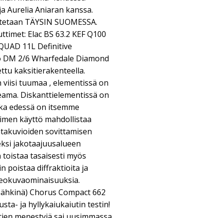
a Aurelia Aniaran kanssa.
stetaan TÄYSIN SUOMESSA.
uttimet: Elac BS 63.2 KEF Q100
QUAD 11L Definitive
 DM 2/6 Wharfedale Diamond
tu kaksitierakenteella.
viisi tuumaa , elementissä on
keama. Diskanttielementissä on
onka edessä on itsemme
imen käyttö mahdollistaa
akuvioiden sovittamisen
ksi jakotaajuusalueen
n toistaa tasaisesti myös
n poistaa diffraktioita ja
reokuvaominaisuuksia.
ähkinä) Chorus Compact 662
sta- ja hyllykaiukaiutin testin!
tien menestyjä sai uusimmassa