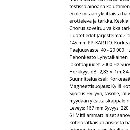
testissä ainoana kaiuttimen
ei ole mitään yksittäistä häi
erotteleva ja tarkka. Keski
Chorus soveltuu vaikka tark
Tuotetiedot Järjestelmä: 2-t
145 mm PP-KARTIO. Korke
Taajuusvaste: 49 - 20 000 H
Tehonkesto Lyhytaikainen: 
Jakotaajuudet: 2000 Hz Suos
Herkkyys dB -2,83 V-1m: 84
Suunnitteluakseli: Korkeaää
Magneettisuojaus: Kyllä Kot
Sijoitus Hyllyyn, tasolle, ja
myydään yksittäiskappalein
Leveys: 167 mm Syvyys: 220 
6 l Mitä ammattilaiset san
koteloratkaisun ansiosta b
erinomaisen sävykkäältä ja 