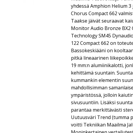
yhdessä Amphion Helium 3 j
Chorus Compact 662 valmi
Taakse jäivät seuraavat kai
Monitor Audio Bronze BX2 
Technology SM45 Dynaudio
122 Compact 662 on toteutet
Bassokeskiääni on kooltaan 
pitkä lineaarinen liikepoik
19 mm:n alumiinikalotti, j
kehittämä suuntain. Suunta
kummankin elementin suunt
mahdollisimman samanlaise
ympäristössä, jolloin kaiuti
sivusuuntiin. Lisäksi suuntai
parantaa merkittävästi ste
Uutuusväri Trend (tumma p
voitti Tekniikan Maailma Jalu
Moninkertainen vertailutes