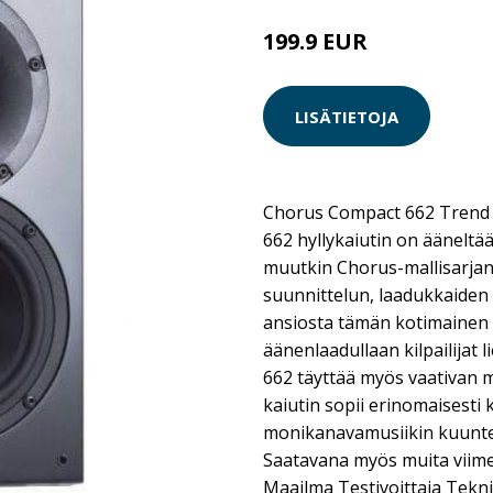
199.9 EUR
LISÄTIETOJA
Chorus Compact 662 Trend 
662 hyllykaiutin on ääneltä
muutkin Chorus-mallisarjan 
suunnittelun, laadukkaiden
ansiosta tämän kotimainen 
äänenlaadullaan kilpailijat l
662 täyttää myös vaativan mu
kaiutin sopii erinomaisesti k
monikanavamusiikin kuuntelu
Saatavana myös muita viime
Maailma Testivoittaja Tekn