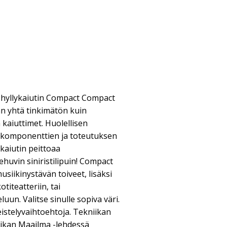
hyllykaiutin Compact Compact
än yhtä tinkimätön kuin
kaiuttimet. Huolellisen
 komponenttien ja toteutuksen
kaiutin peittoaa
iehuvin siniristilipuin! Compact
siikinystävän toiveet, lisäksi
otiteatteriin, tai
un. Valitse sinulle sopiva väri.
istelyvaihtoehtoja. Tekniikan
iikan Maailma -lehdessä