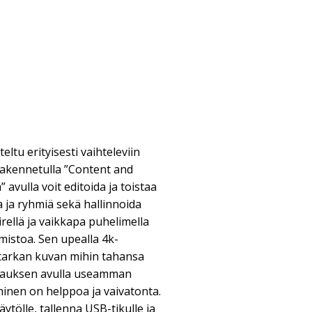
ltu erityisesti vaihteleviin
rakennetulla ”Content and
vulla voit editoida ja toistaa
ja ja ryhmiä sekä hallinnoida
rellä ja vaikkapa puhelimella
elmistoa. Sen upealla 4k-
a tarkan kuvan mihin tahansa
auksen avulla useamman
inen on helppoa ja vaivatonta.
ytölle, tallenna USB-tikulle ja