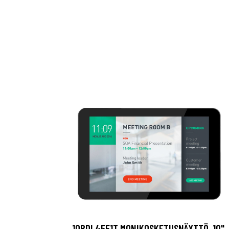
10BDL4551T MONIKOSKETUSNÄYTTÖ, 10",