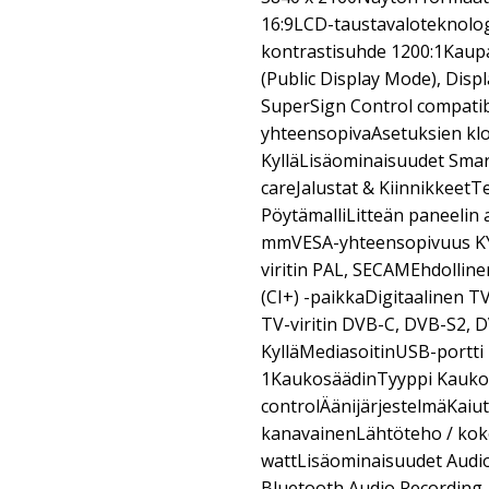
16:9LCD-taustavaloteknolo
kontrastisuhde 1200:1Kaupa
(Public Display Mode), Di
SuperSign Control compatib
yhteensopivaAsetuksien kl
KylläLisäominaisuudet Sma
careJalustat & KiinnikkeetTe
PöytämalliLitteän paneelin 
mmVESA-yhteensopivuus KYl
viritin PAL, SECAMEhdollin
(CI+) -paikkaDigitaalinen T
TV-viritin DVB-C, DVB-S2, 
KylläMediasoitinUSB-portti
1KaukosäädinTyyppi Kauko
controlÄänijärjestelmäKaiut
kanavainenLähtöteho / kok
wattLisäominaisuudet Audio
Bluetooth Audio Recording