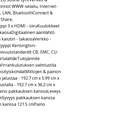
innot WWW-selailu, Internet-
Fi, LAN, BluetoothConnect &
 Share,
yppi 3 x HDMI - sivuKuulokkeet
akaosaDigitaalinen äänilähtö
 kaiutin - takaosaVerkko -
yyppi Kensington-
ivuusstandardit CB, EMC, CU-
irtalähdeTulojännite
)Virrankulutuksen valmiustila
yksityiskohdatMittojen & painon
 jalustaa - 192.7 cm x 5.99 cm x
ustalla - 192.7 cm x 36.2 cm x
 paino pakkauksen kanssaLeveys
cmSyvyys pakkauksen kanssa
 kanssa 121.5 cmPaino