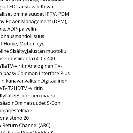
gia LED-taustavaloKuvan
lliset ominaisuudet IPTV, PDM
splay Power Management (DPM),
le, ADP-palvelin-
oonausmahdollisuus
rt Home, Motion eye
line SisältyyJalustan muotoilu
asennusliitäntä 600 x 400
läTV-viritinAnaloginen TV-
en pääsy Common Interface Plus
V:n kanavanvalitsinDigitaalinen
DVB-T2HDTV -viritin
 KylläUSB-porttien määrä
säädinOminaisuudet S-Con
injärjestelmä 2-
onaisteho 20
 Return Channel (ARC),
, LG Sound SyncVerkko &