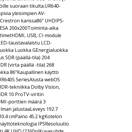
öille suoraan tikulta.UR640-
pivia yleisimpien AV-
en Crestron kanssa86” UHDIPS-
VESA 200x200Toiminta-aika
ttimetHDMI, USB, CI-module
LED-taustavalaistu LCD-
aluokka Luokka GEnergialuokka
 SDR (päällä-tila) 204
 (virta päällä -tila) 268
ka 86"Kaupallinen käyttö
a UR640S SeriesAlusta webOS
DR-tekniikka Dolby Vision,
DR 10 ProTV-viritin
DMI-porttien määrä 3
t Ilman jalustaaLeveys 192.7
10.4 cmPaino 45.2 kgKotelon
näyttöteknologia IPSResoluutio
ti 4K UHD (2160p)Kuvasuhde