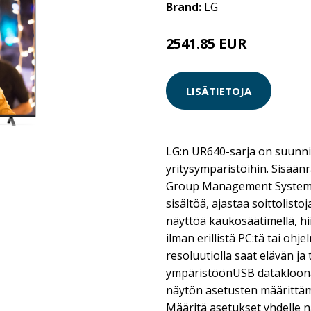
Brand:
LG
2541.85 EUR
LISÄTIETOJA
LG:n UR640-sarja on suunnite
yritysympäristöihin. Sisään
Group Management System” a
sisältöä, ajastaa soittolisto
näyttöä kaukosäätimellä, hii
ilman erillistä PC:tä tai ohj
resoluutiolla saat elävän j
ympäristöönUSB datakloon
näytön asetusten määrittäm
Määritä asetukset yhdelle nä