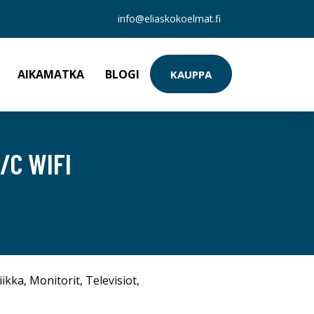
info@eliaskokoelmat.fi
AIKAMATKA
BLOGI
KAUPPA
/C WIFI
iikka
,
Monitorit
,
Televisiot
,