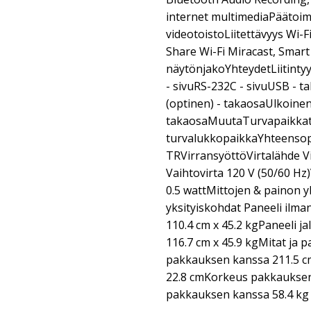
internet multimediaPäätoim
videotoistoLiitettävyys Wi-
Share Wi-Fi Miracast, Smart
näytönjakoYhteydetLiitinty
- sivuRS-232C - sivuUSB - t
(optinen) - takaosaUlkoinen
takaosaMuutaTurvapaikkat
turvalukkopaikkaYhteensop
TRVirransyöttöVirtalähde V
Vaihtovirta 120 V (50/60 Hz
0.5 wattMittojen & painon 
yksityiskohdat Paneeli ilman
110.4 cm x 45.2 kgPaneeli jal
116.7 cm x 45.9 kgMitat ja
pakkauksen kanssa 211.5 
22.8 cmKorkeus pakkauksen
pakkauksen kanssa 58.4 kg