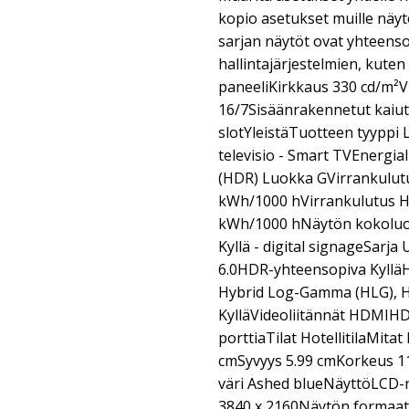
kopio asetukset muille näyt
sarjan näytöt ovat yhteenso
hallintajärjestelmien, kut
paneeliKirkkaus 330 cd/m²
16/7Sisäänrakennetut kaiu
slotYleistäTuotteen tyyppi 
televisio - Smart TVEnergi
(HDR) Luokka GVirrankulutus
kWh/1000 hVirrankulutus HDR
kWh/1000 hNäytön kokoluok
Kyllä - digital signageSarj
6.0HDR-yhteensopiva KylläH
Hybrid Log-Gamma (HLG), H
KylläVideoliitännät HDMIH
porttiaTilat HotellitilaMita
cmSyvyys 5.99 cmKorkeus 1
väri Ashed blueNäyttöLCD-
3840 x 2160Näytön formaat