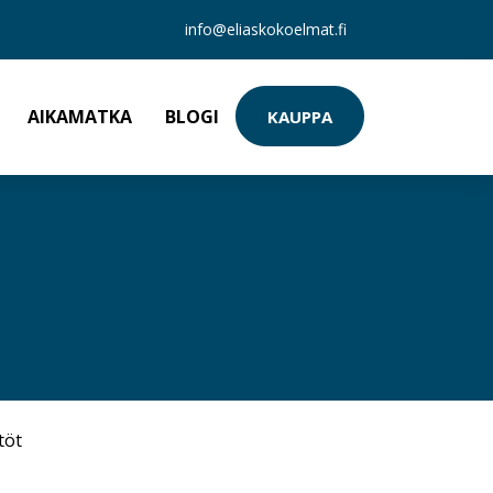
info@eliaskokoelmat.fi
AIKAMATKA
BLOGI
KAUPPA
töt