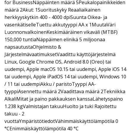
for BusinessNäppäinten määrä 5Peukalopainikkeiden
määrä 2Akut: 1Suorituskyky Reaaliaikainen
herkkyyskytkin 400 - 4000 dpiSuunta Oikea- ja
vasenkätiselleTuettu akkutyyppi AA x 1MuutaVäri
LuonnonvalkoinenKeskimääräinen vikaväli (MTBF)
150,000 tuntiaNäppäimen elinikä 5 miljoonaa
napsautustaOhjelmisto &
JärjestelmävaatimuksetVaadittu käyttöjärjestelmä
Linux, Google Chrome OS, Android 8.0 (Oreo) tai
uudempi, Apple macOS 10.15 tai uudempi, Apple iOS 14
tai uudempi, Apple iPadOS 14 tai uudempi, Windows 10
/ 11 tai uudempiAkku / paristoTyyppi AA-
tyyppiAsennettu määrä 2Vaadittava määrä 2Tekniikka
AlkaliMitat ja paino pakkauksen kanssaLähetyspaino
1.238 kgValmistajan takuuHuolto ja tuki Rajoitettu
takuu - 2
vuottaYmpäristötiedotVähimmäiskäyttölämpötila 0
°CEnimmäiskäyttölämpötila 40 °C