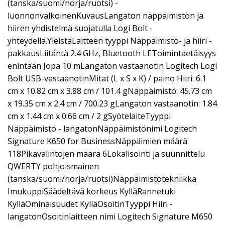
(tanska/suomi/norja/ruotsi) -
luonnonvalkoinenKuvausLangaton näppäimistön ja
hiiren yhdistelmä suojatulla Logi Bolt -
yhteydellä.YleistäLaitteen tyyppi Näppäimistö- ja hiiri -
pakkausLiitäntä 2.4 GHz, Bluetooth LEToimintaetäisyys
enintään Jopa 10 mLangaton vastaanotin Logitech Logi
Bolt USB-vastaanotinMitat (L x S x K) / paino Hiiri: 6.1
cm x 10.82 cm x 3.88 cm / 101.4 gNäppäimistö: 45.73 cm
x 19.35 cm x 2.4 cm / 700.23 gLangaton vastaanotin: 1.84
cm x 1.44 cm x 0.66 cm / 2 gSyötelaiteTyyppi
Näppäimistö - langatonNäppäimistönimi Logitech
Signature K650 for BusinessNäppäimien määrä
118Pikavalintojen määrä 6Lokalisointi ja suunnittelu
QWERTY pohjoismainen
(tanska/suomi/norja/ruotsi)Näppäimistötekniikka
ImukuppiSäädeltävä korkeus KylläRannetuki
KylläOminaisuudet KylläOsoitinTyyppi Hiiri -
langatonOsoitinlaitteen nimi Logitech Signature M650