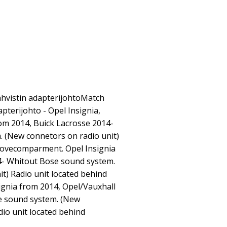
vistin adapterijohtoMatch
pterijohto - Opel Insignia,
om 2014, Buick Lacrosse 2014-
 (New connetors on radio unit)
glovecomparment. Opel Insignia
4- Whitout Bose sound system.
t) Radio unit located behind
gnia from 2014, Opel/Vauxhall
e sound system. (New
dio unit located behind