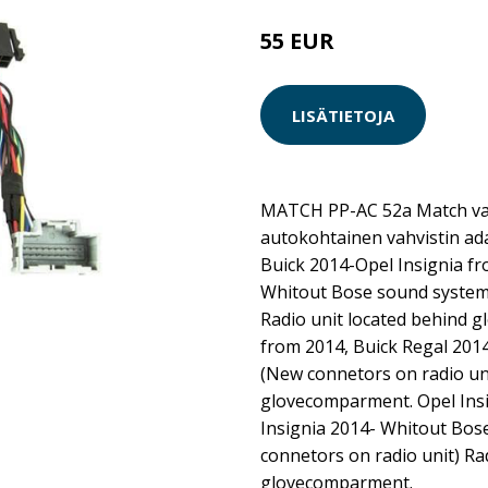
55 EUR
LISÄTIETOJA
MATCH PP-AC 52a Match vah
autokohtainen vahvistin ada
Buick 2014-Opel Insignia fr
Whitout Bose sound system.
Radio unit located behind 
from 2014, Buick Regal 201
(New connetors on radio uni
glovecomparment. Opel Insi
Insignia 2014- Whitout Bos
connetors on radio unit) Ra
glovecomparment.