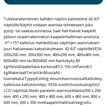
Tukevarakenteinen kahden näytön kattoteline 42-63"
näytöille.Näytöt voidaan asentaa telineeseen joko
pysty- tai vaakasuunnassa. Saat häiritsevät kaapelit
piiloon sisäänrakennetun kaapelinhallinnan ansiosta.
-5°-+15° kallistus mahdollistaa näyttöjen asennuksen
juuri haluamaasi katselukulmaan. 42-63" näytöilleVESA
200x200 mm, 300x300 mm, 400x200 mm, 400x400 mm,
600x400 mm tai 800x600 mm Kantokyky 80
kgYleistäSäädettävä korkeus83.2-150 cmPaino8.3
kgMateriaaliTeräsVäriMustaAV-
huonekalutTyyppiCeiling mountAsennusosatKattolevy,
kallistuva kattokiinnitys, VESA-sovitinSuosituskäyttö2
LCD-näyttöäLitteän paneelin asennusliitäntä200 x 200
mm, 400 x 200 mm, 400 x 400 mm, 600 x 400 mm, 800 x
600 mm, 300 x 300 mmKaapelinhallintaIntegroitu