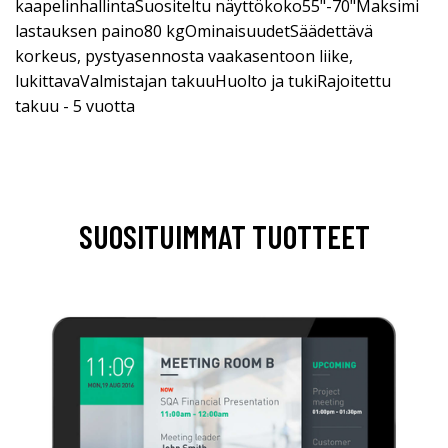
kaapelinhallintaSuositeltu näyttökoko55"-70"Maksimi
lastauksen paino80 kgOminaisuudetSäädettävä
korkeus, pystyasennosta vaakasentoon liike,
lukittavaValmistajan takuuHuolto ja tukiRajoitettu
takuu - 5 vuotta
SUOSITUIMMAT TUOTTEET