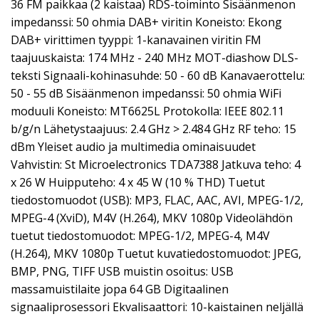
36 FM paikkaa (2 kaistaa) RDS-toiminto Sisäänmenon
impedanssi: 50 ohmia DAB+ viritin Koneisto: Ekong
DAB+ virittimen tyyppi: 1-kanavainen viritin FM
taajuuskaista: 174 MHz - 240 MHz MOT-diashow DLS-
teksti Signaali-kohinasuhde: 50 - 60 dB Kanavaerottelu:
50 - 55 dB Sisäänmenon impedanssi: 50 ohmia WiFi
moduuli Koneisto: MT6625L Protokolla: IEEE 802.11
b/g/n Lähetystaajuus: 2.4 GHz > 2.484 GHz RF teho: 15
dBm Yleiset audio ja multimedia ominaisuudet
Vahvistin: St Microelectronics TDA7388 Jatkuva teho: 4
x 26 W Huipputeho: 4 x 45 W (10 % THD) Tuetut
tiedostomuodot (USB): MP3, FLAC, AAC, AVI, MPEG-1/2,
MPEG-4 (XviD), M4V (H.264), MKV 1080p Videolähdön
tuetut tiedostomuodot: MPEG-1/2, MPEG-4, M4V
(H.264), MKV 1080p Tuetut kuvatiedostomuodot: JPEG,
BMP, PNG, TIFF USB muistin osoitus: USB
massamuistilaite jopa 64 GB Digitaalinen
signaaliprosessori Ekvalisaattori: 10-kaistainen neljällä