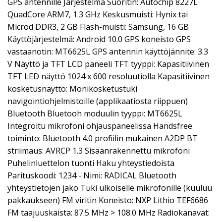
GPS antennille Järjestelmä Suoritin: Autochip 8227L
QuadCore ARM7, 1.3 GHz Keskusmuisti: Hynix tai
Microd DDR3, 2 GB Flash-muisti: Samsung, 16 GB
Käyttöjärjestelmä: Android 10.0 GPS koneisto GPS
vastaanotin: MT6625L GPS antennin käyttöjännite: 3.3
V Näyttö ja TFT LCD paneeli TFT tyyppi: Kapasitiivinen
TFT LED näyttö 1024 x 600 resoluutiolla Kapasitiivinen
kosketusnäyttö: Monikosketustuki
navigointiohjelmistoille (applikaatiosta riippuen)
Bluetooth Bluetooh moduulin tyyppi: MT6625L
Integroitu mikrofoni ohjauspaneelissa Handsfree
toiminto: Bluetooth 4.0 profiilin mukainen A2DP BT
striimaus: AVRCP 1.3 Sisäänrakennettu mikrofoni
Puhelinluettelon tuonti Haku yhteystiedoista
Parituskoodi: 1234 - Nimi: RADICAL Bluetooth
yhteystietojen jako Tuki ulkoiselle mikrofonille (kuuluu
pakkaukseen) FM viritin Koneisto: NXP Lithio TEF6686
FM taajuuskaista: 87.5 MHz > 108.0 MHz Radiokanavat: