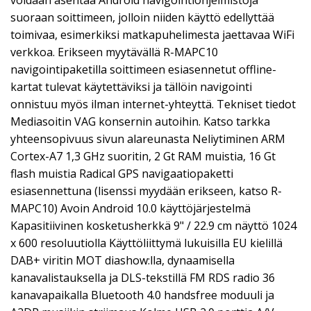
suoraan soittimeen, jolloin niiden käyttö edellyttää
toimivaa, esimerkiksi matkapuhelimesta jaettavaa WiFi
verkkoa. Erikseen myytävällä R-MAPC10
navigointipaketilla soittimeen esiasennetut offline-
kartat tulevat käytettäviksi ja tällöin navigointi
onnistuu myös ilman internet-yhteyttä. Tekniset tiedot
Mediasoitin VAG konsernin autoihin. Katso tarkka
yhteensopivuus sivun alareunasta Neliytiminen ARM
Cortex-A7 1,3 GHz suoritin, 2 Gt RAM muistia, 16 Gt
flash muistia Radical GPS navigaatiopaketti
esiasennettuna (lisenssi myydään erikseen, katso R-
MAPC10) Avoin Android 10.0 käyttöjärjestelmä
Kapasitiivinen kosketusherkkä 9" / 22.9 cm näyttö 1024
x 600 resoluutiolla Käyttöliittymä lukuisilla EU kielillä
DAB+ viritin MOT diashow:lla, dynaamisella
kanavalistauksella ja DLS-tekstillä FM RDS radio 36
kanavapaikalla Bluetooth 4.0 handsfree moduuli ja