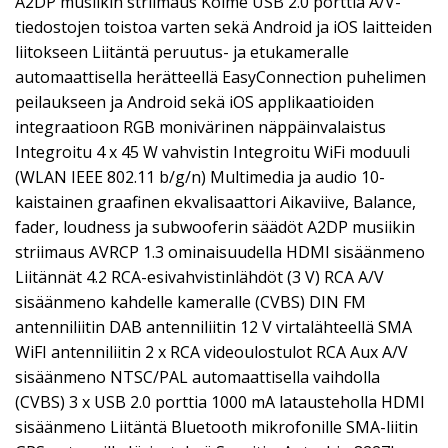
A2DP musiikin striimaus Kolme USB 2.0 porttia A/V-
tiedostojen toistoa varten sekä Android ja iOS laitteiden
liitokseen Liitäntä peruutus- ja etukameralle
automaattisella herätteellä EasyConnection puhelimen
peilaukseen ja Android sekä iOS applikaatioiden
integraatioon RGB monivärinen näppäinvalaistus
Integroitu 4 x 45 W vahvistin Integroitu WiFi moduuli
(WLAN IEEE 802.11 b/g/n) Multimedia ja audio 10-
kaistainen graafinen ekvalisaattori Aikaviive, Balance,
fader, loudness ja subwooferin säädöt A2DP musiikin
striimaus AVRCP 1.3 ominaisuudella HDMI sisäänmeno
Liitännät 4.2 RCA-esivahvistinlähdöt (3 V) RCA A/V
sisäänmeno kahdelle kameralle (CVBS) DIN FM
antenniliitin DAB antenniliitin 12 V virtalähteellä SMA
WiFI antenniliitin 2 x RCA videoulostulot RCA Aux A/V
sisäänmeno NTSC/PAL automaattisella vaihdolla
(CVBS) 3 x USB 2.0 porttia 1000 mA latausteholla HDMI
sisäänmeno Liitäntä Bluetooth mikrofonille SMA-liitin