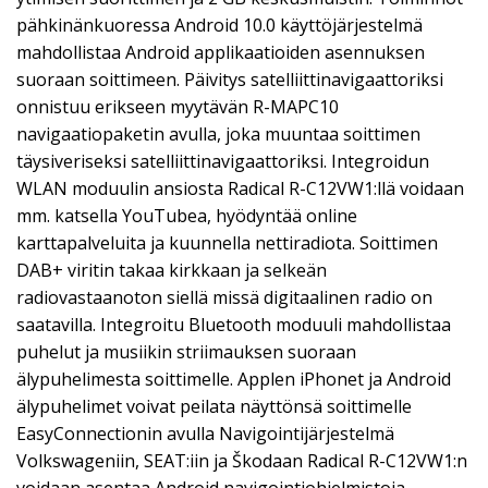
pähkinänkuoressa Android 10.0 käyttöjärjestelmä
mahdollistaa Android applikaatioiden asennuksen
suoraan soittimeen. Päivitys satelliittinavigaattoriksi
onnistuu erikseen myytävän R-MAPC10
navigaatiopaketin avulla, joka muuntaa soittimen
täysiveriseksi satelliittinavigaattoriksi. Integroidun
WLAN moduulin ansiosta Radical R-C12VW1:llä voidaan
mm. katsella YouTubea, hyödyntää online
karttapalveluita ja kuunnella nettiradiota. Soittimen
DAB+ viritin takaa kirkkaan ja selkeän
radiovastaanoton siellä missä digitaalinen radio on
saatavilla. Integroitu Bluetooth moduuli mahdollistaa
puhelut ja musiikin striimauksen suoraan
älypuhelimesta soittimelle. Applen iPhonet ja Android
älypuhelimet voivat peilata näyttönsä soittimelle
EasyConnectionin avulla Navigointijärjestelmä
Volkswageniin, SEAT:iin ja Škodaan Radical R-C12VW1:n
voidaan asentaa Android navigointiohjelmistoja