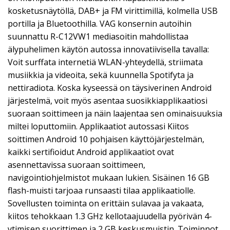
kosketusnäytöllä, DAB+ ja FM virittimillä, kolmella USB
portilla ja Bluetoothilla. VAG konsernin autoihin
suunnattu R-C12VW1 mediasoitin mahdollistaa
älypuhelimen käytön autossa innovatiivisella tavalla:
Voit surffata internetiä WLAN-yhteydellä, striimata
musiikkia ja videoita, sekä kuunnella Spotifyta ja
nettiradiota. Koska kyseessä on täysiverinen Android
järjestelmä, voit myös asentaa suosikkiapplikaatiosi
suoraan soittimeen ja näin laajentaa sen ominaisuuksia
miltei loputtomiin. Applikaatiot autossasi Kiitos
soittimen Android 10 pohjaisen käyttöjärjestelmän,
kaikki sertifioidut Android applikaatiot ovat
asennettavissa suoraan soittimeen,
navigointiohjelmistot mukaan lukien. Sisäinen 16 GB
flash-muisti tarjoaa runsaasti tilaa applikaatiolle.
Sovellusten toiminta on erittäin sulavaa ja vakaata,
kiitos tehokkaan 1.3 GHz kellotaajuudella pyörivän 4-
ytimisen suorittimen ja 2 GB keskusmuistin. Toiminnot