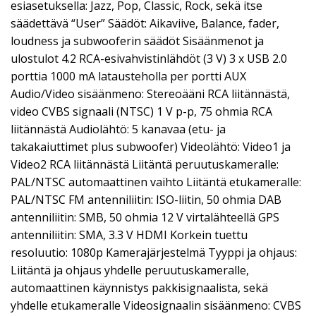
esiasetuksella: Jazz, Pop, Classic, Rock, sekä itse
säädettävä “User” Säädöt: Aikaviive, Balance, fader,
loudness ja subwooferin säädöt Sisäänmenot ja
ulostulot 4.2 RCA-esivahvistinlähdöt (3 V) 3 x USB 2.0
porttia 1000 mA latausteholla per portti AUX
Audio/Video sisäänmeno: Stereoääni RCA liitännästä,
video CVBS signaali (NTSC) 1 V p-p, 75 ohmia RCA
liitännästä Audiolähtö: 5 kanavaa (etu- ja
takakaiuttimet plus subwoofer) Videolähtö: Video1 ja
Video2 RCA liitännästä Liitäntä peruutuskameralle:
PAL/NTSC automaattinen vaihto Liitäntä etukameralle:
PAL/NTSC FM antenniliitin: ISO-liitin, 50 ohmia DAB
antenniliitin: SMB, 50 ohmia 12 V virtalähteellä GPS
antenniliitin: SMA, 3.3 V HDMI Korkein tuettu
resoluutio: 1080p Kamerajärjestelmä Tyyppi ja ohjaus:
Liitäntä ja ohjaus yhdelle peruutuskameralle,
automaattinen käynnistys pakkisignaalista, sekä
yhdelle etukameralle Videosignaalin sisäänmeno: CVBS