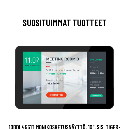
SUOSITUIMMAT TUOTTEET
10BDL4551T MONIKOSKETUSNÄYTTÖ, 10", SIS. TIGER-