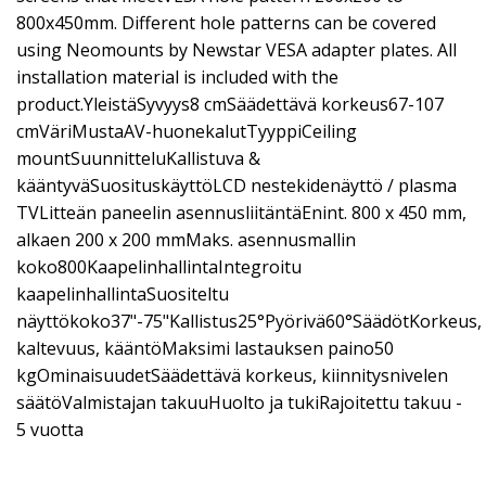
800x450mm. Different hole patterns can be covered
using Neomounts by Newstar VESA adapter plates. All
installation material is included with the
product.YleistäSyvyys8 cmSäädettävä korkeus67-107
cmVäriMustaAV-huonekalutTyyppiCeiling
mountSuunnitteluKallistuva &
kääntyväSuosituskäyttöLCD nestekidenäyttö / plasma
TVLitteän paneelin asennusliitäntäEnint. 800 x 450 mm,
alkaen 200 x 200 mmMaks. asennusmallin
koko800KaapelinhallintaIntegroitu
kaapelinhallintaSuositeltu
näyttökoko37"-75"Kallistus25°Pyörivä60°SäädötKorkeus,
kaltevuus, kääntöMaksimi lastauksen paino50
kgOminaisuudetSäädettävä korkeus, kiinnitysnivelen
säätöValmistajan takuuHuolto ja tukiRajoitettu takuu -
5 vuotta