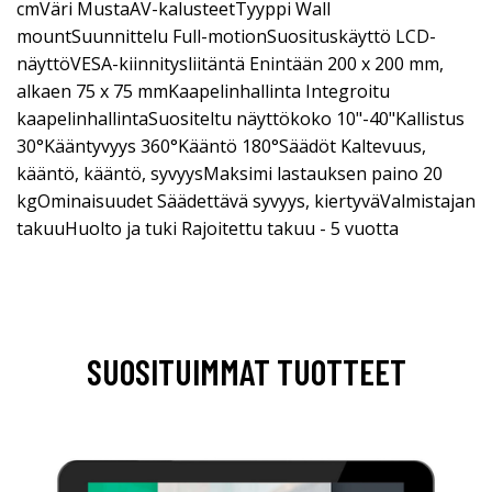
cmVäri MustaAV-kalusteetTyyppi Wall
mountSuunnittelu Full-motionSuosituskäyttö LCD-
näyttöVESA-kiinnitysliitäntä Enintään 200 x 200 mm,
alkaen 75 x 75 mmKaapelinhallinta Integroitu
kaapelinhallintaSuositeltu näyttökoko 10"-40"Kallistus
30°Kääntyvyys 360°Kääntö 180°Säädöt Kaltevuus,
kääntö, kääntö, syvyysMaksimi lastauksen paino 20
kgOminaisuudet Säädettävä syvyys, kiertyväValmistajan
takuuHuolto ja tuki Rajoitettu takuu - 5 vuotta
SUOSITUIMMAT TUOTTEET