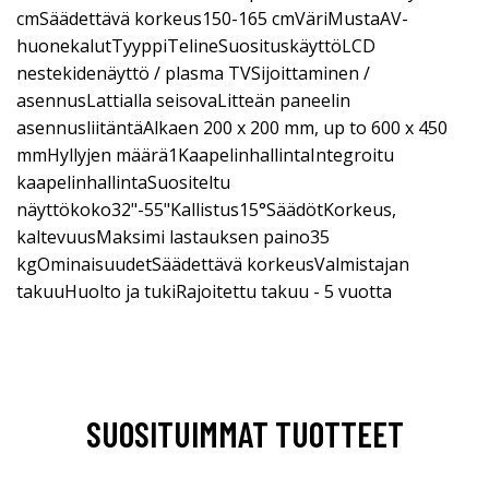
cmSäädettävä korkeus150-165 cmVäriMustaAV-
huonekalutTyyppiTelineSuosituskäyttöLCD
nestekidenäyttö / plasma TVSijoittaminen /
asennusLattialla seisovaLitteän paneelin
asennusliitäntäAlkaen 200 x 200 mm, up to 600 x 450
mmHyllyjen määrä1KaapelinhallintaIntegroitu
kaapelinhallintaSuositeltu
näyttökoko32"-55"Kallistus15°SäädötKorkeus,
kaltevuusMaksimi lastauksen paino35
kgOminaisuudetSäädettävä korkeusValmistajan
takuuHuolto ja tukiRajoitettu takuu - 5 vuotta
SUOSITUIMMAT TUOTTEET