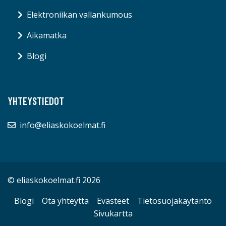
Elektroniikan vallankumous
Aikamatka
Blogi
YHTEYSTIEDOT
info@eliaskokoelmat.fi
© eliaskokoelmat.fi 2026
Blogi
Ota yhteyttä
Evästeet
Tietosuojakäytäntö
Sivukartta