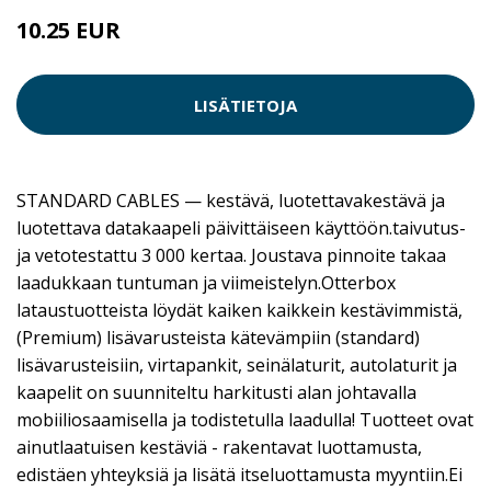
10.25 EUR
LISÄTIETOJA
STANDARD CABLES — kestävä, luotettavakestävä ja
luotettava datakaapeli päivittäiseen käyttöön.taivutus-
ja vetotestattu 3 000 kertaa. Joustava pinnoite takaa
laadukkaan tuntuman ja viimeistelyn.Otterbox
lataustuotteista löydät kaiken kaikkein kestävimmistä,
(Premium) lisävarusteista kätevämpiin (standard)
lisävarusteisiin, virtapankit, seinälaturit, autolaturit ja
kaapelit on suunniteltu harkitusti alan johtavalla
mobiiliosaamisella ja todistetulla laadulla! Tuotteet ovat
ainutlaatuisen kestäviä - rakentavat luottamusta,
edistäen yhteyksiä ja lisätä itseluottamusta myyntiin.Ei