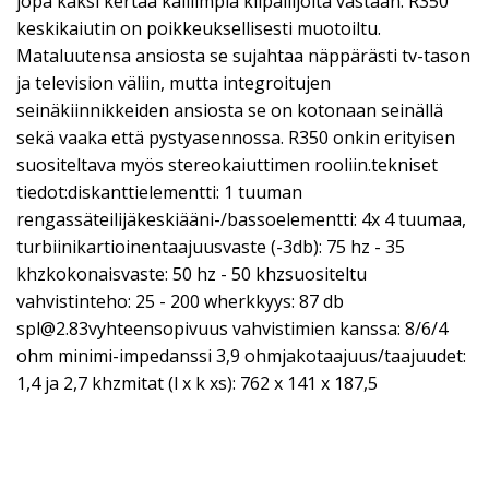
jopa kaksi kertaa kalliimpia kilpailijoita vastaan. R350
keskikaiutin on poikkeuksellisesti muotoiltu.
Mataluutensa ansiosta se sujahtaa näppärästi tv-tason
ja television väliin, mutta integroitujen
seinäkiinnikkeiden ansiosta se on kotonaan seinällä
sekä vaaka että pystyasennossa. R350 onkin erityisen
suositeltava myös stereokaiuttimen rooliin.tekniset
tiedot:diskanttielementti: 1 tuuman
rengassäteilijäkeskiääni-/bassoelementti: 4x 4 tuumaa,
turbiinikartioinentaajuusvaste (-3db): 75 hz - 35
khzkokonaisvaste: 50 hz - 50 khzsuositeltu
vahvistinteho: 25 - 200 wherkkyys: 87 db
spl@2.83vyhteensopivuus
vahvistimien kanssa: 8/6/4
ohm minimi-impedanssi 3,9 ohmjakotaajuus/taajuudet:
1,4 ja 2,7 khzmitat (l x k xs): 762 x 141 x 187,5