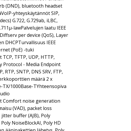
turb (DND), bluetooth headset
äVoIP-yhteyskäytännöt SIP,
ecs) G.722, G.729ab, iLBC,
G.711μ-lawPalvelujen laatu IEEE
Diffserv per device (QoS), Layer
en DHCPTurvallisuus IEEE
net (PoE) -tuki
t TCP, TFTP, UDP, HTTP,
y Protocol - Media Endpoint
P, RTP, SNTP, DNS SRV, FTP,
erkkoporttien määrä 2 x
e-TX/1000Base-TYhteensopiva
Audio
 Comfort noise generation
maisu (VAD), packet loss
itter buffer (AJB), Poly
, Poly NoiseBlockAI, Poly HD
en äänipakettien lähetys, Poly