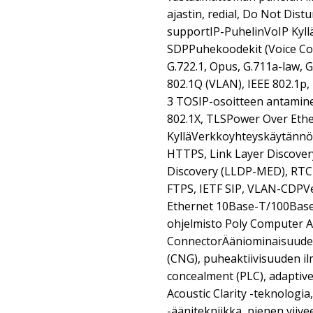
ajastin, redial, Do Not Dis
supportIP-PuhelinVoIP Kyll
SDPPuhekoodekit (Voice Cod
G.722.1, Opus, G.711a-law, 
802.1Q (VLAN), IEEE 802.1p, 
3 TOSIP-osoitteen antamin
802.1X, TLSPower Over Ether
KylläVerkkoyhteyskäytännö
HTTPS, Link Layer Discover
Discovery (LLDP-MED), RTC
FTPS, IETF SIP, VLAN-CDPV
Ethernet 10Base-T/100Bas
ohjelmisto Poly Computer 
ConnectorÄäniominaisuudet
(CNG), puheaktiivisuuden il
concealment (PLC), adaptive j
Acoustic Clarity -teknologia
-äänitekniikka, pienen viive