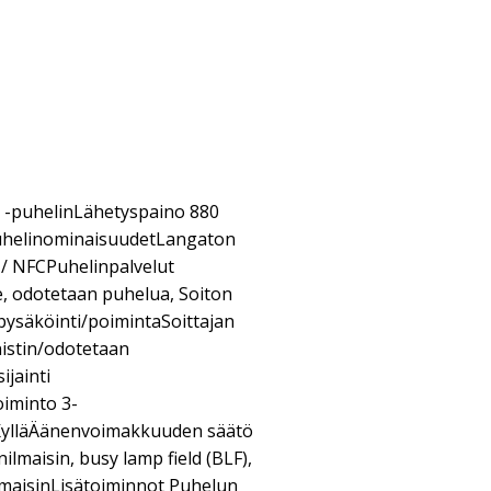
P -puhelinLähetyspaino 880
uhelinominaisuudetLangaton
h / NFCPuhelinpalvelut
te, odotetaan puhelua, Soiton
 pysäköinti/poimintaSoittajan
nistin/odotetaan
jainti
iminto 3-
KylläÄänenvoimakkuuden säätö
anilmaisin, busy lamp field (BLF),
maisinLisätoiminnot Puhelun