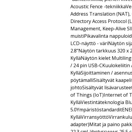
Acoustic Fence -tekniikka
Address Translation (NAT), 
Directory Access Protocol (
Management, Keep-Alive SI
muistiPikavalinta nappulo
LCD-näyttö - väriNäytön si
2.8"Näytön tarkkuus 320 x 
KylläNäytön kielet Multili
/ 24 pin USB-CKuulokeliitin
KylläSijoittaminen / asennu
pöytämalliSisältyvät kaapel
johtoSisältyvät lisävarustee
of Things (IoT)Internet of 
KylläViestintäteknologia Bl
5.0YmpäristöstandarditENER
KylläVirransyöttöVirrankulu
adapter)Mitat ja paino pak
22.3 cmLähetyssyvyys 25.5 