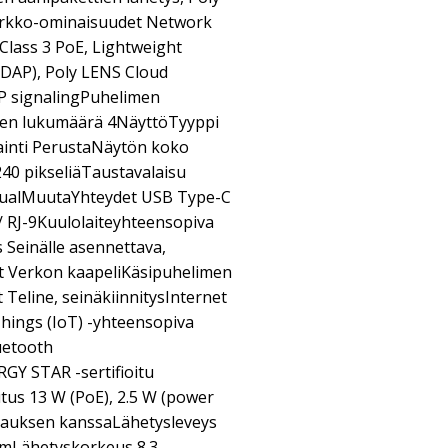
Verkko-ominaisuudet Network
Class 3 PoE, Lightweight
LDAP), Poly LENS Cloud
P signalingPuhelimen
iden lukumäärä 4NäyttöTyyppi
jainti PerustaNäytön koko
240 pikseliäTaustavalaisu
ngualMuutaYhteydet USB Type-C
 / RJ-9Kuulolaiteyhteensopiva
s Seinälle asennettava,
it Verkon kaapeliKäsipuhelimen
t Teline, seinäkiinnitysInternet
Things (IoT) -yhteensopiva
uetooth
GY STAR -sertifioitu
tus 13 W (PoE), 2.5 W (power
kauksen kanssaLähetysleveys
cmLähetyskorkeus 8.3