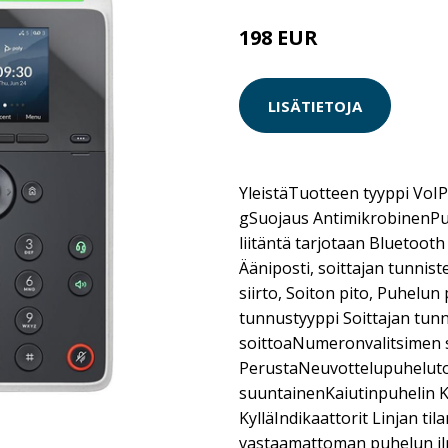
198 EUR
LISÄTIETOJA
YleistäTuotteen tyyppi VoI
gSuojaus AntimikrobinenP
liitäntä tarjotaan Bluetoot
Ääniposti, soittajan tunnis
siirto, Soiton pito, Puhelun
tunnustyyppi Soittajan tun
soittoaNumeronvalitsimen si
PerustaNeuvottelupuheluto
suuntainenKaiutinpuhelin 
KylläIndikaattorit Linjan til
vastaamattoman puhelun il