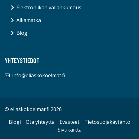
Elektroniikan vallankumous
Aikamatka
Blogi
YHTEYSTIEDOT
info@eliaskokoelmat.fi
© eliaskokoelmat.fi 2026
Blogi
Ota yhteyttä
Evästeet
Tietosuojakäytäntö
Sivukartta