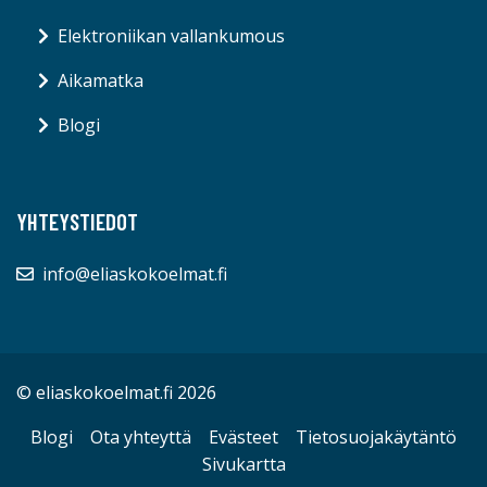
Elektroniikan vallankumous
Aikamatka
Blogi
YHTEYSTIEDOT
info@eliaskokoelmat.fi
© eliaskokoelmat.fi 2026
Blogi
Ota yhteyttä
Evästeet
Tietosuojakäytäntö
Sivukartta