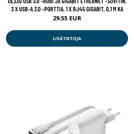
UE330 USB 3.0 -HUBI JA GIGABIT ETHERNET -SOVITIN,
3 X USB-A 3.0 -PORTTIA, 1 X RJ45 GIGABIT, 0,1 M KA
29.55 EUR
LISÄTIETOJA