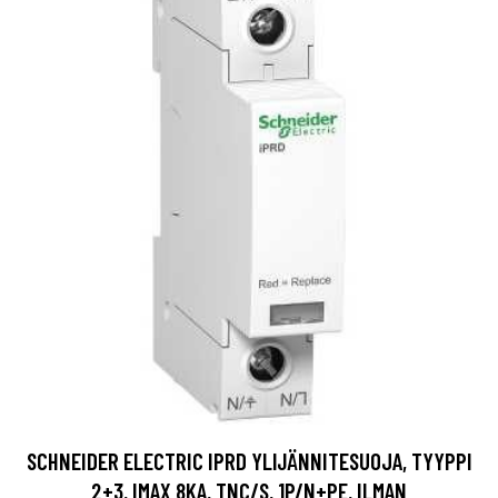
SCHNEIDER ELECTRIC IPRD YLIJÄNNITESUOJA, TYYPPI
2+3, IMAX 8KA, TNC/S, 1P/N+PE, ILMAN