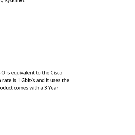
t
,
Kytkimet
 is equivalent to the Cisco
 rate is 1 Gbit/s and it uses the
oduct comes with a 3 Year