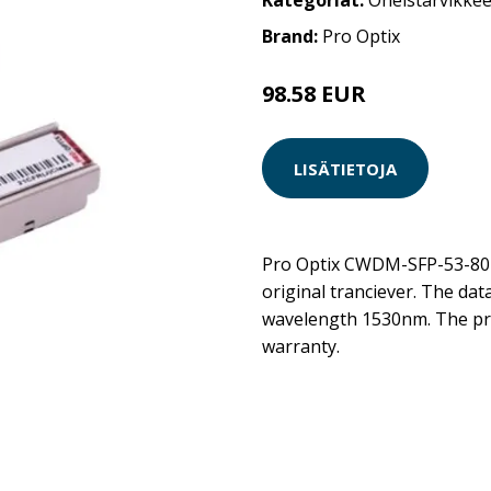
Kategoriat:
Oheistarvikkee
Brand:
Pro Optix
98.58 EUR
LISÄTIETOJA
Pro Optix CWDM-SFP-53-80-O
original tranciever. The data
wavelength 1530nm. The pr
warranty.