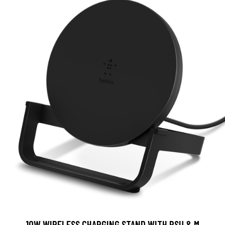
10W WIRELESS CHARGING STAND WITH PSU & M