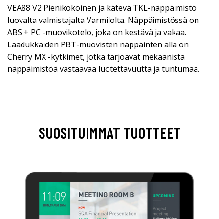
VEA88 V2 Pienikokoinen ja kätevä TKL-näppäimistö
luovalta valmistajalta Varmilolta. Näppäimistössä on
ABS + PC -muovikotelo, joka on kestävä ja vakaa.
Laadukkaiden PBT-muovisten näppäinten alla on
Cherry MX -kytkimet, jotka tarjoavat mekaanista
näppäimistöä vastaavaa luotettavuutta ja tuntumaa.
SUOSITUIMMAT TUOTTEET