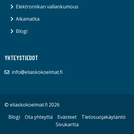
Elektroniikan vallankumous
Aikamatka
Blogi
YHTEYSTIEDOT
info@eliaskokoelmat.fi
© eliaskokoelmat.fi 2026
Blogi
Ota yhteyttä
Evästeet
Tietosuojakäytäntö
Sivukartta