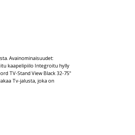
usta. Avainominaisuudet:
u kaapelipiilo Integroitu hylly
kord TV-Stand View Black 32-75"
vakaa Tv-jalusta, joka on