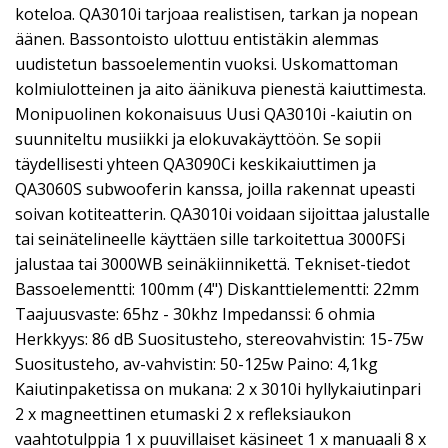
koteloa. QA3010i tarjoaa realistisen, tarkan ja nopean
äänen. Bassontoisto ulottuu entistäkin alemmas
uudistetun bassoelementin vuoksi. Uskomattoman
kolmiulotteinen ja aito äänikuva pienestä kaiuttimesta.
Monipuolinen kokonaisuus Uusi QA3010i -kaiutin on
suunniteltu musiikki ja elokuvakäyttöön. Se sopii
täydellisesti yhteen QA3090Ci keskikaiuttimen ja
QA3060S subwooferin kanssa, joilla rakennat upeasti
soivan kotiteatterin. QA3010i voidaan sijoittaa jalustalle
tai seinätelineelle käyttäen sille tarkoitettua 3000FSi
jalustaa tai 3000WB seinäkiinnikettä. Tekniset-tiedot
Bassoelementti: 100mm (4") Diskanttielementti: 22mm
Taajuusvaste: 65hz - 30khz Impedanssi: 6 ohmia
Herkkyys: 86 dB Suositusteho, stereovahvistin: 15-75w
Suositusteho, av-vahvistin: 50-125w Paino: 4,1kg
Kaiutinpaketissa on mukana: 2 x 3010i hyllykaiutinpari
2 x magneettinen etumaski 2 x refleksiaukon
vaahtotulppia 1 x puuvillaiset käsineet 1 x manuaali 8 x