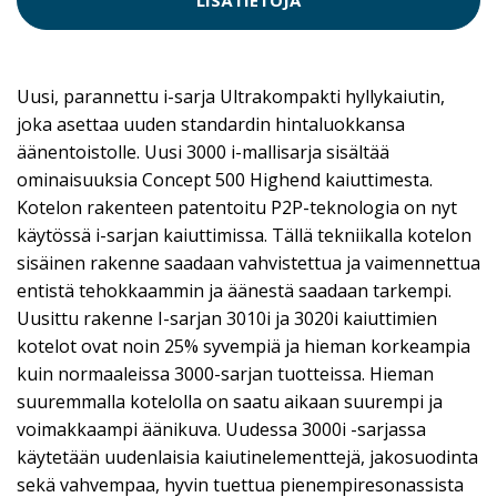
Uusi, parannettu i-sarja Ultrakompakti hyllykaiutin,
joka asettaa uuden standardin hintaluokkansa
äänentoistolle. Uusi 3000 i-mallisarja sisältää
ominaisuuksia Concept 500 Highend kaiuttimesta.
Kotelon rakenteen patentoitu P2P-teknologia on nyt
käytössä i-sarjan kaiuttimissa. Tällä tekniikalla kotelon
sisäinen rakenne saadaan vahvistettua ja vaimennettua
entistä tehokkaammin ja äänestä saadaan tarkempi.
Uusittu rakenne I-sarjan 3010i ja 3020i kaiuttimien
kotelot ovat noin 25% syvempiä ja hieman korkeampia
kuin normaaleissa 3000-sarjan tuotteissa. Hieman
suuremmalla kotelolla on saatu aikaan suurempi ja
voimakkaampi äänikuva. Uudessa 3000i -sarjassa
käytetään uudenlaisia kaiutinelementtejä, jakosuodinta
sekä vahvempaa, hyvin tuettua pienempiresonassista