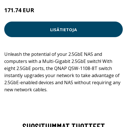
171.74 EUR
LISÄTIETOJA
Unleash the potential of your 2.5GbE NAS and
computers with a Multi-Gigabit 2.5GbE switch! With
eight 2.5GbE ports, the QNAP QSW-1108-8T switch
instantly upgrades your network to take advantage of
2.5GbE-enabled devices and NAS without requiring any
new network cables.
SUOSITUIMMAT TUOTTEET