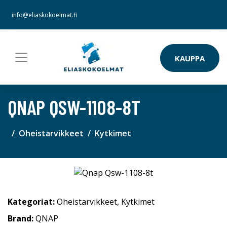
info@eliaskokoelmat.fi
KAUPPA
QNAP QSW-1108-8T
Oheistarvikkeet
Kytkimet
Kategoriat:
Oheistarvikkeet
,
Kytkimet
Brand:
QNAP