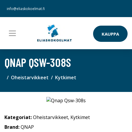
info@eliaskokoelmat.fi
KAUPPA
QNAP QSW-308S
Oheistarvikkeet
Kytkimet
Kategoriat:
Oheistarvikkeet
,
Kytkimet
Brand:
QNAP