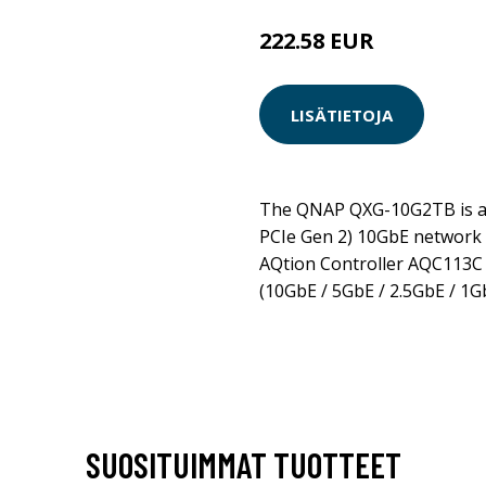
222.58 EUR
LISÄTIETOJA
The QNAP QXG-10G2TB is a 
PCIe Gen 2) 10GbE network 
AQtion Controller AQC113C 
(10GbE / 5GbE / 2.5GbE / 1G
SUOSITUIMMAT TUOTTEET