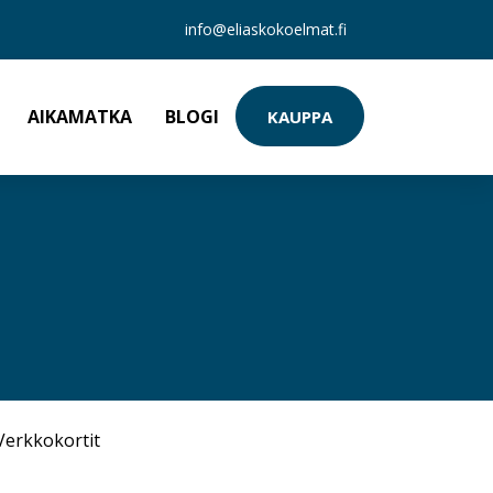
info@eliaskokoelmat.fi
AIKAMATKA
BLOGI
KAUPPA
Verkkokortit