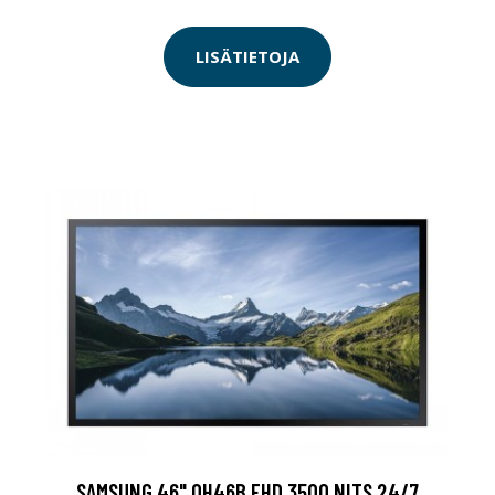
LISÄTIETOJA
SAMSUNG 46" OH46B FHD 3500 NITS 24/7