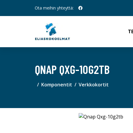
Ota meihin yhteyttä:
T
QNAP QXG-10G2TB
Komponentit
Verkkokortit