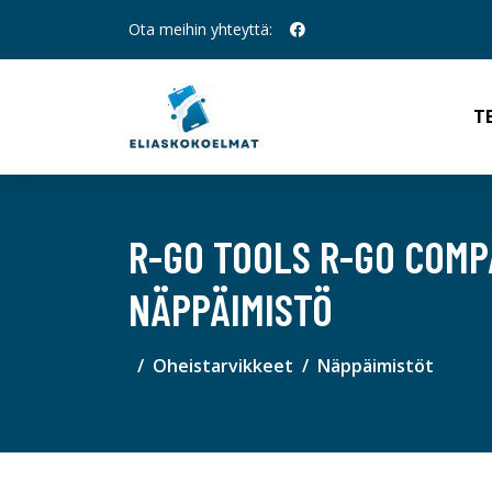
Ota meihin yhteyttä:
T
R-GO TOOLS R-GO COMP
NÄPPÄIMISTÖ
Oheistarvikkeet
Näppäimistöt