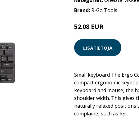
Kategoriat:
Oheistarvikkee
Brand:
R-Go Tools
52.08 EUR
LISÄTIETOJA
Small keyboard The Ergo C
compact ergonomic keyboar
keyboard and mouse, the ha
shoulder width. This gives 
naturally relaxed positions 
complaints such as RSI.