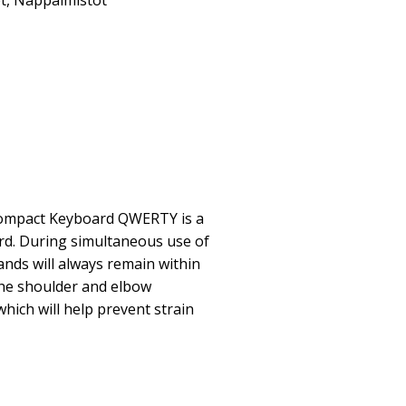
t
,
Näppäimistöt
ompact Keyboard QWERTY is a
d. During simultaneous use of
nds will always remain within
the shoulder and elbow
which will help prevent strain