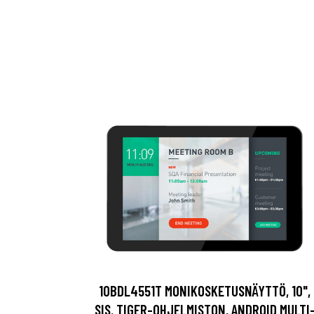
10BDL4551T MONIKOSKETUSNÄYTTÖ, 10",
SIS. TIGER-OHJELMISTON, ANDROID MULTI